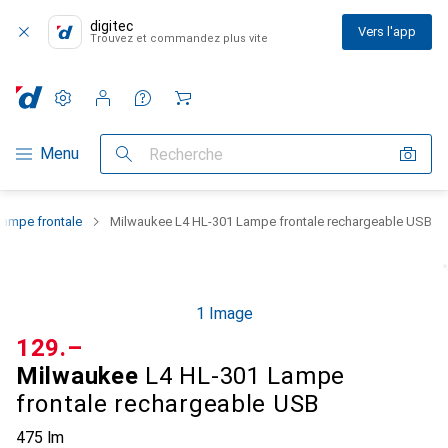
digitec
Vers l'app
Trouvez et commandez plus vite
Paramètres
Compte client
Listes de comparaison
Listes d'envies
Panier
Navigation par catégorie
Menu
Recherche
Lampe frontale
Milwaukee L4 HL-301 Lampe frontale rechargeable USB
1 Image
CHF
129.–
Milwaukee
L4 HL-301 Lampe
frontale rechargeable USB
475 lm