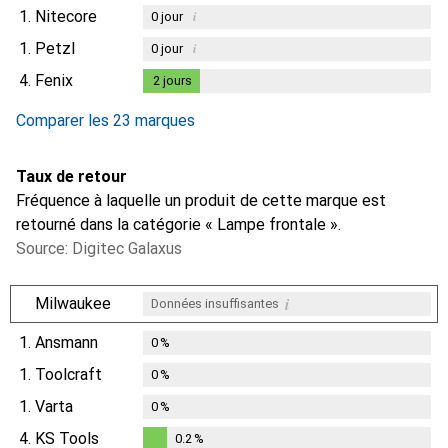
1.
Nitecore
i
0
jour
1.
Petzl
i
0
jour
4.
Fenix
2
jours
2
jours
Comparer les 23 marques
Taux de retour
Fréquence à laquelle un produit de cette marque est
retourné dans la catégorie « Lampe frontale ».
Source: Digitec Galaxus
i
Milwaukee
Données insuffisantes
1.
Ansmann
0
%
1.
Toolcraft
0
%
1.
Varta
0
%
4.
KS Tools
0.2
%