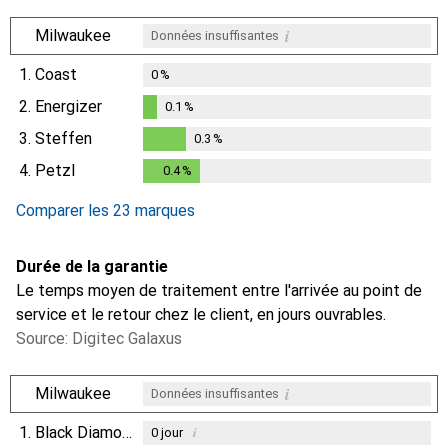
i
Milwaukee
Données insuffisantes
1.
Coast
0
%
2.
Energizer
0.1
%
0.1
%
3.
Steffen
0.3
%
0.3
%
4.
Petzl
0.4
%
0.4
%
Comparer les 23 marques
Durée de la garantie
Le temps moyen de traitement entre l'arrivée au point de
service et le retour chez le client, en jours ouvrables.
Source: Digitec Galaxus
i
Milwaukee
Données insuffisantes
1.
Black Diamond
i
0
jour