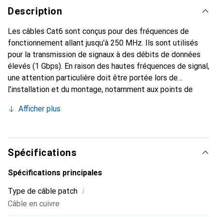
Description
Les câbles Cat6 sont conçus pour des fréquences de
fonctionnement allant jusqu'à 250 MHz. Ils sont utilisés
pour la transmission de signaux à des débits de données
élevés (1 Gbps). En raison des hautes fréquences de signal,
une attention particulière doit être portée lors de
l'installation et du montage, notamment aux points de
connexion des conducteurs. Les paires de fils individuelles
Afficher plus
dans les câbles Cat6 sont torsadées de manière variée, ce
qui réduit encore plus la susceptibilité aux interférences
par rapport aux Cat5e. Les domaines d'application des
câbles Cat6 incluent la transmission vocale et de données
Spécifications
ainsi que les réseaux multimédias et ATM. Les câbles
conformes aux normes Cat6e (500 MHz) et Cat6a (625
Spécifications principales
MHz) offrent encore de meilleures performances.
i
Type de câble patch
Câble en cuivre