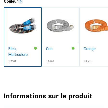
Couleur
6
Bleu,
Gris
Orange
Multicolore
CHF
19.90
CHF
14.50
CHF
14.70
Informations sur le produit