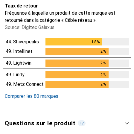
Taux de retour
Fréquence à laquelle un produit de cette marque est
retourné dans la catégorie « Câble réseau ».
Source: Digitec Galaxus
44.
Shiverpeaks
1.8
%
1.8
%
49.
Intellinet
2
%
2
%
49.
Lightwin
2
%
2
%
49.
Lindy
2
%
2
%
49.
Metz Connect
2
%
2
%
Comparer les 80 marques
Questions sur le produit
17