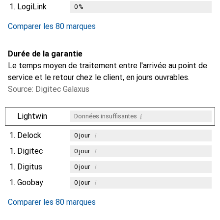
1.
LogiLink
0
%
Comparer les 80 marques
Durée de la garantie
Le temps moyen de traitement entre l'arrivée au point de
service et le retour chez le client, en jours ouvrables.
Source: Digitec Galaxus
i
Lightwin
Données insuffisantes
1.
Delock
i
0
jour
1.
Digitec
i
0
jour
1.
Digitus
i
0
jour
1.
Goobay
i
0
jour
Comparer les 80 marques