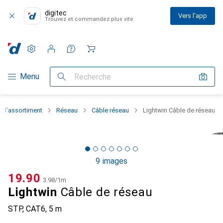
digitec
Vers l'app
Trouvez et commandez plus vite
Paramètres
Compte client
Listes de comparaison
Listes d'envies
Panier
Navigation par catégorie
Menu
Recherche
t l'assortiment
Réseau
Câble réseau
Lightwin Câble de réseau
9 images
CHF
19.90
CHF
3.98
/
1m
Lightwin
Câble de réseau
STP, CAT6, 5 m