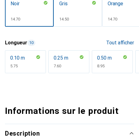
Noir
Gris
Orange
CHF
14.70
CHF
14.50
CHF
14.70
Longueur
Tout afficher
10
0.10 m
0.25 m
0.50 m
CHF
5.75
CHF
7.60
CHF
8.95
Informations sur le produit
Description