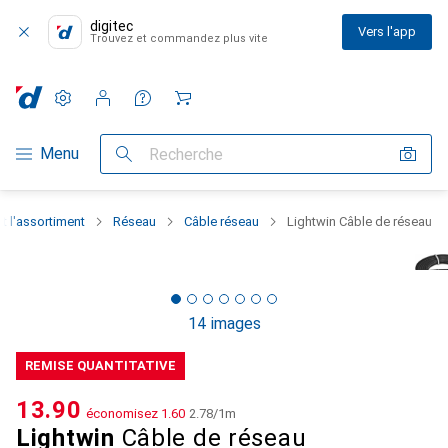
digitec
Vers l'app
Trouvez et commandez plus vite
Paramètres
Compte client
Listes de comparaison
Listes d'envies
Panier
Navigation par catégorie
Menu
Recherche
t l'assortiment
Réseau
Câble réseau
Lightwin Câble de réseau
14 images
REMISE QUANTITATIVE
CHF
13.90
économisez
CHF
1.60
CHF
2.78
/
1m
Lightwin
Câble de réseau