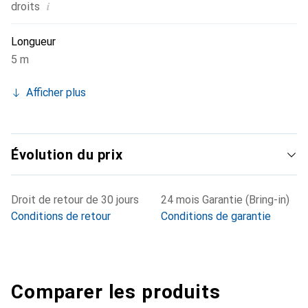
téléphones VoIP. En outre, les câbles Slim-Patch sont
i
droits
idéaux pour le transport dans des espaces restreints,
comme dans les sacs pour ordinateurs portables. Ils
Longueur
peuvent également être posés sous des tapis ou du
5 m
stratifié.
Afficher plus
Évolution du prix
Droit de retour de 30 jours
24 mois Garantie (Bring-in)
Conditions de retour
Conditions de garantie
Comparer les produits