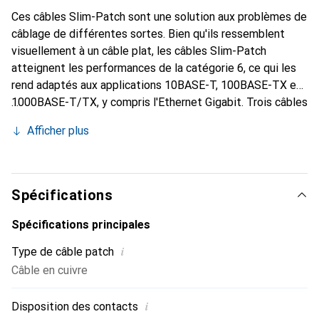
Ces câbles Slim-Patch sont une solution aux problèmes de
câblage de différentes sortes. Bien qu'ils ressemblent
visuellement à un câble plat, les câbles Slim-Patch
atteignent les performances de la catégorie 6, ce qui les
rend adaptés aux applications 10BASE-T, 100BASE-TX et
1000BASE-T/TX, y compris l'Ethernet Gigabit. Trois câbles
Slim-Patch n'ont en effet que le diamètre d'un seul câble
Afficher plus
Cat5e standard. Malgré leur construction extrêmement
fine, le câble présente un enroulement des paires de fils.
De plus, il est doté d'une protection de connecteur large
et flexible ainsi que d'une impression de longueur pratique
Spécifications
à chaque extrémité, et il prend en charge l'alimentation par
Ethernet (PoE). Un domaine d'application typique pour les
Spécifications principales
câbles Slim-Patch est les armoires de serveurs ou de
i
Type de câble patch
réseaux surpeuplées, ou encore les chemins de câbles. Ils
Câble en cuivre
sont également recommandés pour les panneaux
téléphoniques dans les environnements de serveur où la
i
Disposition des contacts
densité de ports est élevée, ou pour le raccordement de