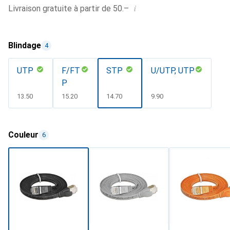
i
Livraison gratuite à partir de 50.–
Blindage
4
UTP
F/FT
STP
U/UTP, UTP
P
CHF
13.50
CHF
15.20
CHF
14.70
CHF
9.90
Couleur
6