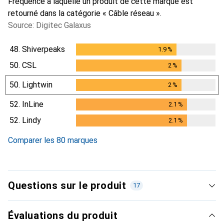
Fréquence à laquelle un produit de cette marque est
retourné dans la catégorie « Câble réseau ».
Source: Digitec Galaxus
48.
Shiverpeaks
1.9
%
1.9
%
50.
CSL
2
%
2
%
50.
Lightwin
2
%
2
%
52.
InLine
2.1
%
2.1
%
52.
Lindy
2.1
%
2.1
%
Comparer les 80 marques
Questions sur le produit
17
Évaluations du produit