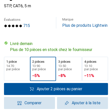
STP, CAT6, 5 m
Marque
Évaluations
Plus de produits Lightwin
715
Livré demain
Plus de 10 pièces en stock chez le fournisseur
1 pièce
2 pièces
3 pièces
4 pièces
CHF
14.70
CHF
13.90
CHF
13.50
CHF
13.10
par pièce
par pièce
par pièce
par pièce
−
5
%
−
8
%
−
11
%
Ajouter 2 pièces au panier
Comparer
Ajouter à la liste