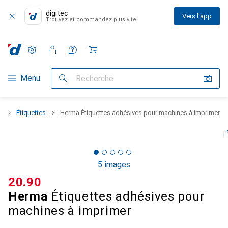
digitec
Vers l'app
Trouvez et commandez plus vite
Paramètres
Compte client
Listes de comparaison
Listes d'envies
Panier
Navigation par catégorie
Menu
Recherche
r
Étiquettes
Herma Étiquettes adhésives pour machines à imprimer
5 images
CHF
20.90
Herma
Étiquettes adhésives pour
machines à imprimer