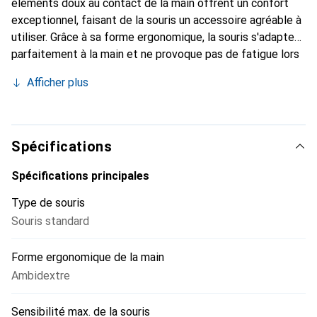
éléments doux au contact de la main offrent un confort
exceptionnel, faisant de la souris un accessoire agréable à
utiliser. Grâce à sa forme ergonomique, la souris s'adapte
parfaitement à la main et ne provoque pas de fatigue lors
du travail. Caractéristiques techniques : Capteur optique
Afficher plus
de haute qualité 1000 dpi. Molette de défilement
silencieuse. Longueur du câble : 1,2 m. Aucun pilote requis
– Plug & Play.
Spécifications
Spécifications principales
Type de souris
Souris standard
Forme ergonomique de la main
Ambidextre
Sensibilité max. de la souris