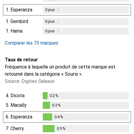
1.
Esperanza
i
0
jour
1.
Gembird
i
0
jour
1.
Hama
i
0
jour
Comparer les 73 marques
Taux de retour
Fréquence à laquelle un produit de cette marque est
retourné dans la catégorie « Souris ».
Source: Digitec Galaxus
4.
Dicota
0.2
%
0.2
%
5.
Macally
0.3
%
0.3
%
6.
Esperanza
0.4
%
0.4
%
7.
Cherry
0.5
%