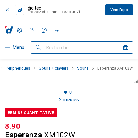
digitec
Vers l'app
Trouvez et commandez plus vite
Paramètres
Compte client
Listes de comparaison
Listes d'envies
Panier
Navigation par catégorie
Menu
Recherche
Périphériques
Souris + claviers
Souris
Esperanza XM102W
2 images
REMISE QUANTITATIVE
CHF
8.90
Esperanza
XM102W