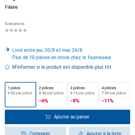
Filaire
Évaluations
Livré entre jeu, 20/8 et mer, 26/8
Plus de 10 pièces en stock chez le fournisseur
M'informer si le produit est disponible plus tôt
1 pièce
2 pièces
3 pièces
4 pièces
CHF
8.90
par pièce
CHF
8.40
par pièce
CHF
8.15
par pièce
CHF
7.90
par pièce
−
6
%
−
8
%
−
11
%
Ajouter au panier
Comparer
Ajouter à la liste