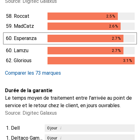
Source: Digitec Galaxus
58.
Roccat
2.5
%
2.5
%
59.
MadCatz
2.6
%
2.6
%
60.
Esperanza
2.7
%
2.7
%
60.
Lamzu
2.7
%
2.7
%
62.
Glorious
3.1
%
3.1
%
Comparer les 73 marques
Durée de la garantie
Le temps moyen de traitement entre l'arrivée au point de
service et le retour chez le client, en jours ouvrables.
Source: Digitec Galaxus
1.
Dell
i
0
jour
1.
Deltaco Gaming
i
0
jour