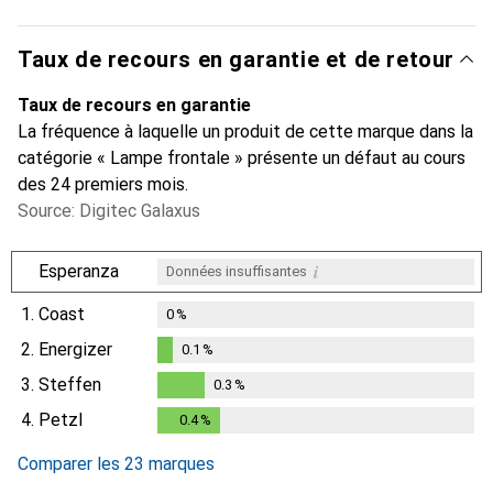
Taux de recours en garantie et de retour
Taux de recours en garantie
La fréquence à laquelle un produit de cette marque dans la
catégorie « Lampe frontale » présente un défaut au cours
des 24 premiers mois.
Source: Digitec Galaxus
i
Esperanza
Données insuffisantes
1.
Coast
0
%
2.
Energizer
0.1
%
0.1
%
3.
Steffen
0.3
%
0.3
%
4.
Petzl
0.4
%
0.4
%
Comparer les 23 marques