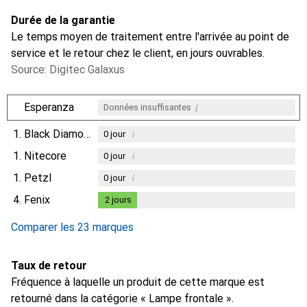
Durée de la garantie
Le temps moyen de traitement entre l'arrivée au point de
service et le retour chez le client, en jours ouvrables.
Source: Digitec Galaxus
i
Esperanza
Données insuffisantes
1.
Black Diamond
i
0
jour
1.
Nitecore
i
0
jour
1.
Petzl
i
0
jour
4.
Fenix
2
jours
2
jours
Comparer les 23 marques
Taux de retour
Fréquence à laquelle un produit de cette marque est
retourné dans la catégorie « Lampe frontale ».