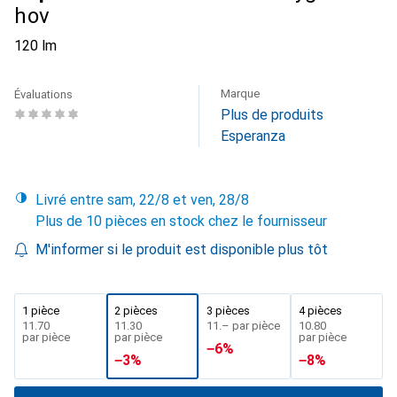
hov
120 lm
Marque
Évaluations
Plus de produits
Esperanza
Livré entre sam, 22/8 et ven, 28/8
Plus de 10 pièces en stock chez le fournisseur
M'informer si le produit est disponible plus tôt
1 pièce
2 pièces
3 pièces
4 pièces
CHF
11.70
CHF
11.30
CHF
11.–
par pièce
CHF
10.80
par pièce
par pièce
par pièce
−
6
%
−
3
%
−
8
%