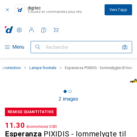
digitec
Vers l'app
Trouvez et commandez plus vite
Paramètres
Compte client
Listes de comparaison
Listes d'envies
Panier
Navigation par catégorie
Menu
Recherche
oprotection
Lampe frontale
Esperanza PIXIDIS - lommelygte til hov
2 images
REMISE QUANTITATIVE
CHF
11.30
économisez
CHF
0.80
Esperanza
PIXIDIS - lommelygte til