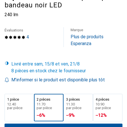
bandeau noir LED
240 lm
Marque
Évaluations
Plus de produits
4
Esperanza
Livré entre sam, 15/8 et ven, 21/8
8 pièces en stock chez le fournisseur
M'informer si le produit est disponible plus tôt
1 pièce
2 pièces
3 pièces
4 pièces
CHF
12.40
CHF
11.70
CHF
11.30
CHF
10.90
par pièce
par pièce
par pièce
par pièce
−
6
%
−
9
%
−
12
%