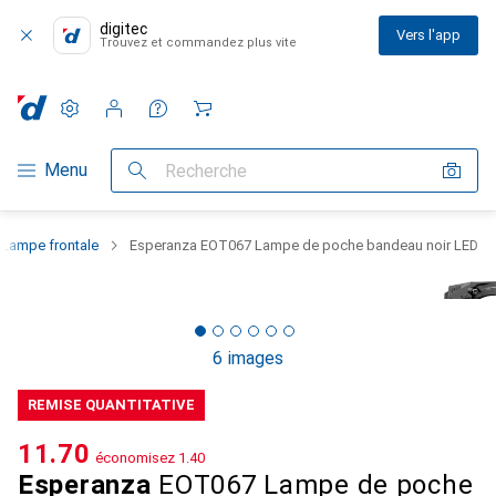
digitec
Vers l'app
Trouvez et commandez plus vite
Paramètres
Compte client
Listes de comparaison
Listes d'envies
Panier
Navigation par catégorie
Menu
Recherche
Lampe frontale
Esperanza EOT067 Lampe de poche bandeau noir LED
6 images
REMISE QUANTITATIVE
CHF
11.70
économisez
CHF
1.40
Esperanza
EOT067 Lampe de poche