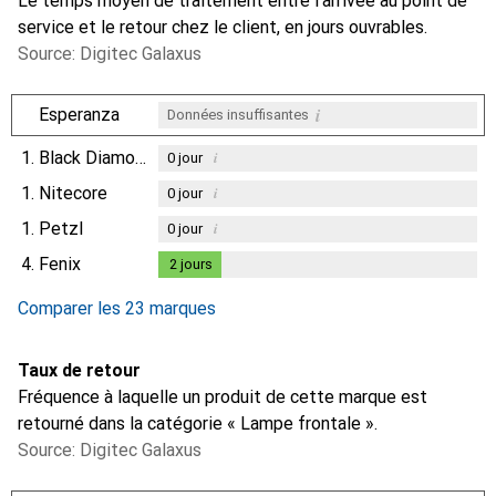
Le temps moyen de traitement entre l'arrivée au point de
service et le retour chez le client, en jours ouvrables.
Source: Digitec Galaxus
i
Esperanza
Données insuffisantes
1.
Black Diamond
i
0
jour
1.
Nitecore
i
0
jour
1.
Petzl
i
0
jour
4.
Fenix
2
jours
2
jours
Comparer les 23 marques
Taux de retour
Fréquence à laquelle un produit de cette marque est
retourné dans la catégorie « Lampe frontale ».
Source: Digitec Galaxus