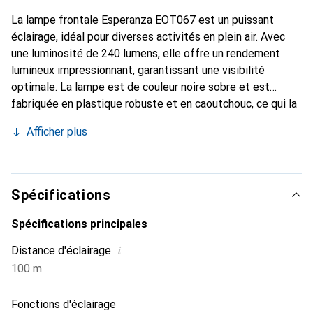
La lampe frontale Esperanza EOT067 est un puissant
éclairage, idéal pour diverses activités en plein air. Avec
une luminosité de 240 lumens, elle offre un rendement
lumineux impressionnant, garantissant une visibilité
optimale. La lampe est de couleur noire sobre et est
fabriquée en plastique robuste et en caoutchouc, ce qui la
rend particulièrement résistante aux chocs. Ces
Afficher plus
caractéristiques en font un compagnon fiable lors
d'aventures en extérieur, de camping ou de travaux dans
des environnements sombres. La lampe frontale
fonctionne avec une batterie qui nécessite un temps de
Spécifications
charge de 120 heures, permettant une utilisation à long
terme. Sa conception est pensée pour être portée
Spécifications principales
confortablement sur la tête, laissant les mains libres.
i
Distance d'éclairage
L'Esperanza EOT067 allie fonctionnalité et confort,
100 m
constituant ainsi une solution pratique pour tous ceux qui
recherchent une source de lumière fiable.
Fonctions d'éclairage