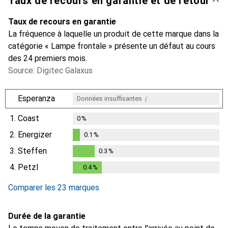
Taux de recours en garantie et de retour
Taux de recours en garantie
La fréquence à laquelle un produit de cette marque dans la
catégorie « Lampe frontale » présente un défaut au cours
des 24 premiers mois.
Source: Digitec Galaxus
i
Esperanza
Données insuffisantes
1.
Coast
0
%
2.
Energizer
0.1
%
0.1
%
3.
Steffen
0.3
%
0.3
%
4.
Petzl
0.4
%
0.4
%
Comparer les 23 marques
Durée de la garantie