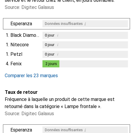
service et le retour chez le client, en jours ouvrables.
Source: Digitec Galaxus
i
Esperanza
Données insuffisantes
1.
Black Diamond
i
0
jour
1.
Nitecore
i
0
jour
1.
Petzl
i
0
jour
4.
Fenix
2
jours
2
jours
Comparer les 23 marques
Taux de retour
Fréquence à laquelle un produit de cette marque est
retourné dans la catégorie « Lampe frontale ».
Source: Digitec Galaxus
i
Esperanza
Données insuffisantes