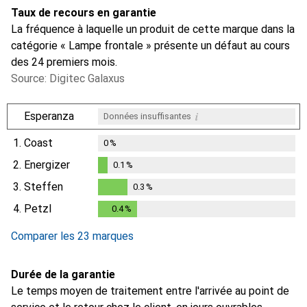
Taux de recours en garantie
La fréquence à laquelle un produit de cette marque dans la
catégorie « Lampe frontale » présente un défaut au cours
des 24 premiers mois.
Source: Digitec Galaxus
i
Esperanza
Données insuffisantes
1.
Coast
0
%
2.
Energizer
0.1
%
0.1
%
3.
Steffen
0.3
%
0.3
%
4.
Petzl
0.4
%
0.4
%
Comparer les 23 marques
Durée de la garantie
Le temps moyen de traitement entre l'arrivée au point de