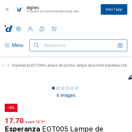
digitec
Vers l'app
Trouvez et commandez plus vite
Paramètres
Compte client
Listes de comparaison
Listes d'envies
Panier
Navigation par catégorie
Menu
Recherche
ale
Esperanza EOT005 Lampe de poche, lampe de poche bandeau LED
6 images
−5%
CHF
17.70
avant
CHF
18.70
Esperanza
EOT005 Lampe de