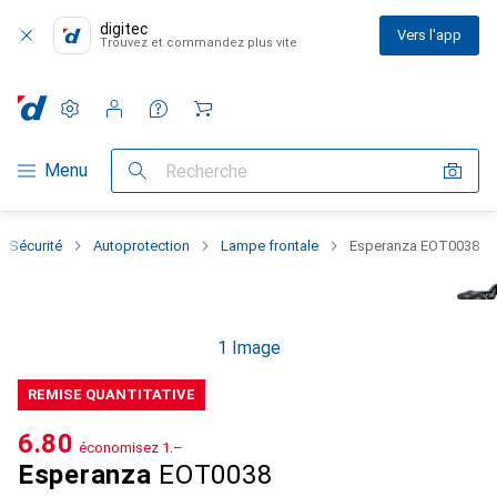
digitec
Vers l'app
Trouvez et commandez plus vite
Paramètres
Compte client
Listes de comparaison
Listes d'envies
Panier
Navigation par catégorie
Menu
Recherche
Sécurité
Autoprotection
Lampe frontale
Esperanza EOT0038
1 Image
REMISE QUANTITATIVE
CHF
6.80
économisez
CHF
1.–
Esperanza
EOT0038