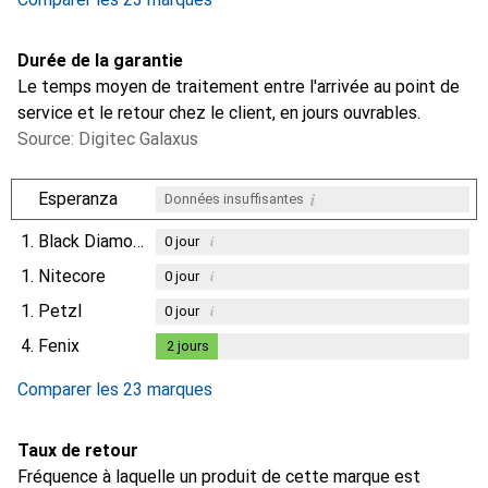
Durée de la garantie
Le temps moyen de traitement entre l'arrivée au point de
service et le retour chez le client, en jours ouvrables.
Source: Digitec Galaxus
i
Esperanza
Données insuffisantes
1.
Black Diamond
i
0
jour
1.
Nitecore
i
0
jour
1.
Petzl
i
0
jour
4.
Fenix
2
jours
2
jours
Comparer les 23 marques
Taux de retour
Fréquence à laquelle un produit de cette marque est