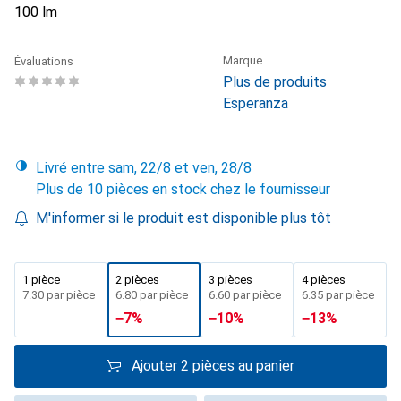
100 lm
Marque
Évaluations
Plus de produits
Esperanza
Livré entre sam, 22/8 et ven, 28/8
Plus de 10 pièces en stock chez le fournisseur
M'informer si le produit est disponible plus tôt
1 pièce
2 pièces
3 pièces
4 pièces
CHF
7.30
par pièce
CHF
6.80
par pièce
CHF
6.60
par pièce
CHF
6.35
par pièce
−
7
%
−
10
%
−
13
%
Ajouter 2 pièces au panier