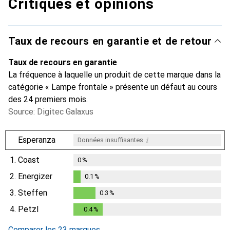
Critiques et opinions
Taux de recours en garantie et de retour
Taux de recours en garantie
La fréquence à laquelle un produit de cette marque dans la
catégorie « Lampe frontale » présente un défaut au cours
des 24 premiers mois.
Source: Digitec Galaxus
i
Esperanza
Données insuffisantes
1.
Coast
0
%
2.
Energizer
0.1
%
0.1
%
3.
Steffen
0.3
%
0.3
%
4.
Petzl
0.4
%
0.4
%
Comparer les 23 marques