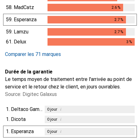
58.
MadCatz
2.6
%
2.6
%
59.
Esperanza
2.7
%
2.7
%
59.
Lamzu
2.7
%
2.7
%
61.
Delux
3
%
3
%
Comparer les 71 marques
Durée de la garantie
Le temps moyen de traitement entre l'arrivée au point de
service et le retour chez le client, en jours ouvrables.
Source: Digitec Galaxus
1.
Deltaco Gaming
i
0
jour
1.
Dicota
i
0
jour
1.
Esperanza
i
0
jour