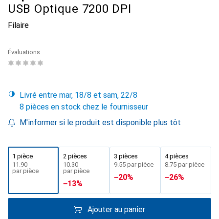
USB Optique 7200 DPI
Filaire
Évaluations
Livré entre mar, 18/8 et sam, 22/8
8 pièces en stock chez le fournisseur
M'informer si le produit est disponible plus tôt
1 pièce
2 pièces
3 pièces
4 pièces
CHF
11.90
CHF
10.30
CHF
9.55
par pièce
CHF
8.75
par pièce
par pièce
par pièce
−
20
%
−
26
%
−
13
%
Ajouter au panier