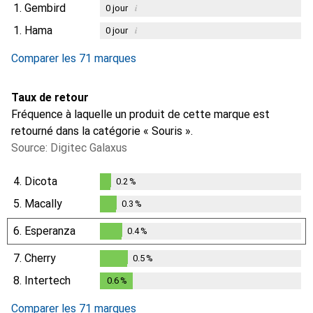
1.
Gembird
i
0
jour
1.
Hama
i
0
jour
Comparer les 71 marques
Taux de retour
Fréquence à laquelle un produit de cette marque est
retourné dans la catégorie « Souris ».
Source: Digitec Galaxus
4.
Dicota
0.2
%
0.2
%
5.
Macally
0.3
%
0.3
%
6.
Esperanza
0.4
%
0.4
%
7.
Cherry
0.5
%
0.5
%
8.
Intertech
0.6
%
0.6
%
Comparer les 71 marques