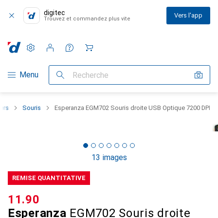
digitec
Vers l'app
Trouvez et commandez plus vite
Paramètres
Compte client
Listes de comparaison
Listes d'envies
Panier
Navigation par catégorie
Menu
Recherche
iers
Souris
Esperanza EGM702 Souris droite USB Optique 7200 DPI
13 images
REMISE QUANTITATIVE
CHF
11.90
Esperanza
EGM702 Souris droite