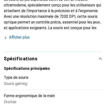
ultramoderne, spécialement conçu pour les utilisateurs qui
attachent de l'importance à la précision et à l'ergonomie.
Avec une résolution maximale de 7200 DPI, cette souris
optique permet un contrôle précis, essentiel pour les jeux
et applications exigeants. La souris est conçue pour les
droitiers et offre une forme confortable qui garantit une
Afficher plus
manipulation agréable même lors de sessions d'utilisation
prolongées. L'éclairage RGB donne à la souris non
seulement un aspect moderne, mais permet également
une personnalisation selon le style personnel. Avec sept
Spécifications
boutons programmables, les utilisateurs peuvent accéder
rapidement et facilement à leurs fonctions préférées, ce
Spécifications principales
qui augmente l'efficacité en jeu. La connexion filaire via
Type de souris
USB assure des performances stables et fiables sans
Souris gaming
latence, tandis que le câble de 1,5 mètre offre une liberté
de mouvement suffisante.
Forme ergonomique de la main
Droitier