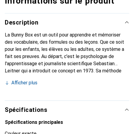
Informations sur le produit
Description
La Bunny Box est un outil pour apprendre et mémoriser
des vocabulaire, des formules ou des leçons. Que ce soit
pour les enfants, les élèves ou les adultes, ce système a
fait ses preuves. Au départ, c'est le psychologue de
l'apprentissage et journaliste scientifique Sebastian
Leitner qui a introduit ce concept en 1973. Sa méthode
repose sur le découpage de l'enseignement en petits
Afficher plus
blocs qui se répètent à intervalles réguliers. Cela rend la
mémorisation plus facile et plus efficace. Cette méthode
nécessite que les cartes soient préparées à l'avance et
écrites à la main, car l'écriture et la lecture sur papier
Spécifications
facilitent l'apprentissage.
Spécifications principales
Couleur exacte