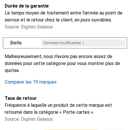
Durée de la garantie
Le temps moyen de traitement entre l'arrivée au point de
service et le retour chez le client, en jours ouvrables.
Source: Digitec Galaxus
i
Biella
Données insuffisantes
i
i
i
i
Données insuffisantes
Données insuffisantes
Données insuffisantes
Données insuffisantes
Malheureusement, nous n’avons pas encore assez de
données pour cette catégorie pour vous montrer plus de
quotas.
Comparer les 19 marques
Taux de retour
Fréquence à laquelle un produit de cette marque est
retourné dans la catégorie « Porte-cartes ».
Source: Digitec Galaxus