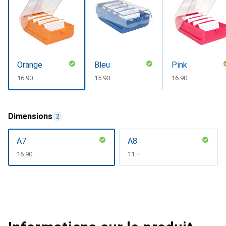
Orange
Bleu
Pink
CHF
16.90
CHF
15.90
CHF
16.90
Dimensions
2
A7
A8
CHF
16.90
CHF
11.–