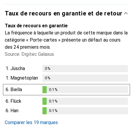
Taux de recours en garantie et de retour
Taux de recours en garantie
La fréquence à laquelle un produit de cette marque dans la
catégorie « Porte-cartes » présente un défaut au cours
des 24 premiers mois.
Source: Digitec Galaxus
1.
Jüscha
0
%
1.
Magnetoplan
0
%
6.
Biella
0.1
%
0.1
%
6.
Flück
0.1
%
0.1
%
6.
Han
0.1
%
0.1
%
Comparer les 19 marques