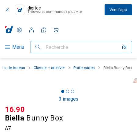
digitec
Vers l'app
Trouvez et commandez plus vite
Paramètres
Compte client
Listes de comparaison
Listes d'envies
Panier
Navigation par catégorie
Menu
Recherche
ures de bureau
Classer + archiver
Porte-cartes
Biella Bunny Box
3 images
CHF
16.90
Biella
Bunny Box
A7