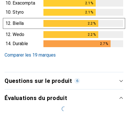
10.
Exacompta
2.1
%
2.1
%
10.
Styro
2.1
%
2.1
%
12.
Biella
2.2
%
2.2
%
12.
Wedo
2.2
%
2.2
%
14.
Durable
2.7
%
2.7
%
Comparer les 19 marques
Questions sur le produit
6
Évaluations du produit