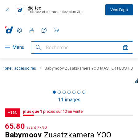
digitec
Vers l'app
Trouvez et commandez plus vite
Paramètres
Compte client
Listes de comparaison
Listes d'envies
Panier
Navigation par catégorie
Menu
Recherche
phone : accessoires
Babymoov Zusatzkamera YOO MASTER PLUS HD
11 images
1
plus que 1
/ 10 en vente
pièces sur 10 en vente
−16%
CHF
65.80
avant
CHF
77.90
Babymoov
Zusatzkamera YOO