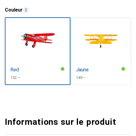
Couleur
2
Red
Jaune
CHF
152.–
CHF
149.–
Informations sur le produit