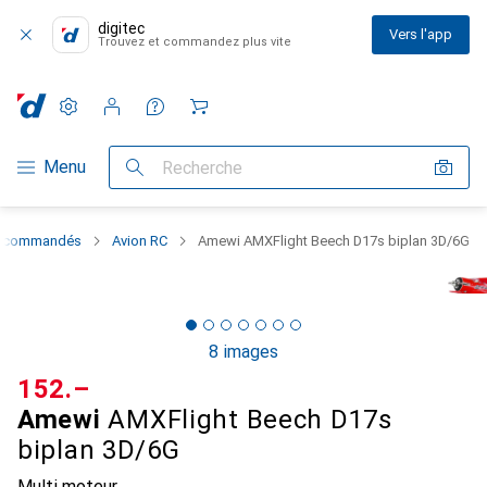
digitec
Vers l'app
Trouvez et commandez plus vite
Paramètres
Compte client
Listes de comparaison
Listes d'envies
Panier
Navigation par catégorie
Menu
Recherche
élécommandés
Avion RC
Amewi AMXFlight Beech D17s biplan 3D/6G
8 images
CHF
152.–
Amewi
AMXFlight Beech D17s
biplan 3D/6G
Multi moteur