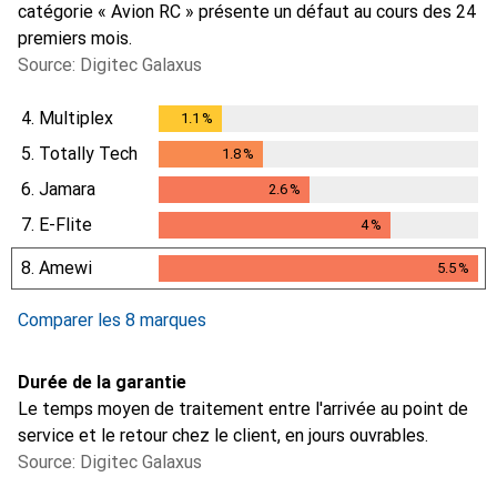
catégorie « Avion RC » présente un défaut au cours des 24
premiers mois.
Source: Digitec Galaxus
4.
Multiplex
1.1
%
1.1
%
5.
Totally Tech
1.8
%
1.8
%
6.
Jamara
2.6
%
2.6
%
7.
E-Flite
4
%
4
%
8.
Amewi
5.5
%
5.5
%
Comparer les 8 marques
Durée de la garantie
Le temps moyen de traitement entre l'arrivée au point de
service et le retour chez le client, en jours ouvrables.
Source: Digitec Galaxus