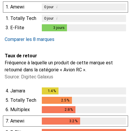
1.
Amewi
i
0
jour
1.
Totally Tech
i
0
jour
3.
E-Flite
3
jours
3
jours
Comparer les 8 marques
Taux de retour
Fréquence à laquelle un produit de cette marque est
retourné dans la catégorie « Avion RC ».
Source: Digitec Galaxus
4.
Jamara
1.4
%
1.4
%
5.
Totally Tech
2.5
%
2.5
%
6.
Multiplex
2.8
%
2.8
%
7.
Amewi
3.2
%
3.2
%