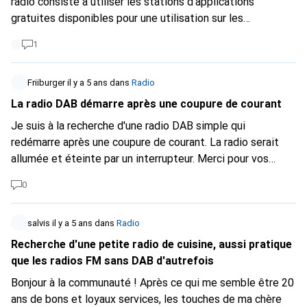
radio consiste à utiliser les stations d'applications
gratuites disponibles pour une utilisation sur les
téléphones portables, les PDA et d'autres appareils
1
pouvant écouter la radio Internet gratuite. Si vous essayez
d'atteindre un public extrêmement intéressé par votre
station, vous pouvez vous attendre à dépenser beaucoup
Friiburger
il y a 5 ans
dans
Radio
d'argent en publicité, car ce public est beaucoup plus axé
La radio DAB démarre après une coupure de courant
sur la musique que sur les autres données démographiques
Je suis à la recherche d'une radio DAB simple qui
de la radio. Il est également important de comprendre que
redémarre après une coupure de courant. La radio serait
la publicité radio n'est généralement pas aussi bon marché
allumée et éteinte par un interrupteur. Merci pour vos
que les publicités imprimées ou télévisées. Il existe
conseils :-)
certaines formes de FM qui vous obligent à payer des frais
0
avant de pouvoir l'utiliser, donc si vous avez un budget
limité, vous pouvez envisager de simplement vous en tenir
salvis
il y a 5 ans
dans
Radio
aux programmes de base plutôt que de dépenser de
Recherche d'une petite radio de cuisine, aussi pratique
l'argent en publicité
https://internetradiohoren.de
qui
que les radios FM sans DAB d'autrefois
nécessite un paiement mensuel. Une façon de commencer
à écouter la radio locale sur votre appareil Android est de
Bonjour à la communauté ! Après ce qui me semble être 20
rechercher une bonne station de radio en ligne que vous
ans de bons et loyaux services, les touches de ma chère