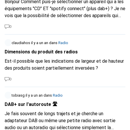
Bonjour Comment puis-je sélectionner un appareil qui a les
équipements "CD" ET "spotify connect" (plus dab+) ? Je ne
vois que la possibilité de sélectionner des appareils qui
contiennent au moins une des deux options (donc une
0
sélection OU). Or, cette liste donne de nombreux appareils
qui ne contiennent qu'UNE des deux options. Je ne veux
pas qu'ils apparaissent.
claudiahos
il y a un an
dans
Radio
Dimensions du produit des radios
Est-il possible que les indications de largeur et de hauteur
des produits soient partiellement inversées ?
0
tobiasg
il y a un an
dans
Radio
DAB+ sur l'autoroute 🛣️
Je fais souvent de longs trajets et je cherche un
adaptateur DAB ou même une petite radio avec sortie
audio ou un autoradio qui sélectionne simplement la