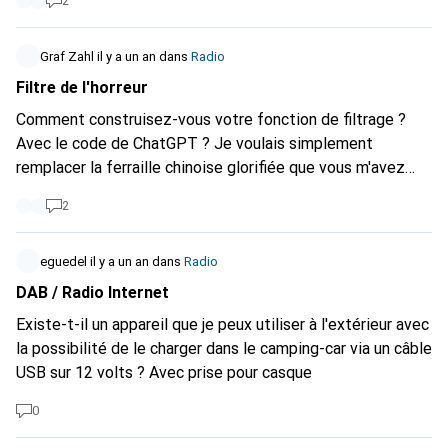
2
Graf Zahl
il y a un an
dans
Radio
Filtre de l'horreur
Comment construisez-vous votre fonction de filtrage ?
Avec le code de ChatGPT ? Je voulais simplement
remplacer la ferraille chinoise glorifiée que vous m'avez
refilée sous le noble label "Pilatus" (et qui a bien sûr
2
atteint le niveau de la casse). Je ne suis pas le seul à
m'être fait avoir : un autre acheteur a maintenant vendu
son appareil comme "défectueux", avec exactement le
eguedel
il y a un an
dans
Radio
même problème. Alors, à vos filtres : - Radio numérique -
DAB / Radio Internet
design compact - haut-parleurs intégrés qui font plus que
Existe-t-il un appareil que je peux utiliser à l'extérieur avec
chuchoter - SPOTIFY-CONNECT !! Et le résultat ?
la possibilité de le charger dans le camping-car via un câble
Laissez-moi l'exprimer dans le style d'un chat qui miaule
USB sur 12 volts ? Avec prise pour casque
pitoyablement : - Filtre défini sur Spotify-Connect -
Appareil acheté dans la liste - PAS de connexion Spotify
0
Gatse assis, regardant dans le tube Et maintenant ?