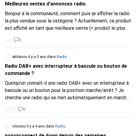
Meilleures ventes d'annonces radio
Bonjour à la communauté, comment puis-je afficher la radio
la plus vendue sous la catégorie ? Actuellement, ce produit
est affiché en tant que meilleure vente (= produit le plus
vendu) en première position :
3
https://www.digitec.ch/de/s1/product/teufel-3sixty-fm-
dab-internetradio-bluetooth-wlan-radio-13949839
est
cependant : Classement des ventes dans Type de produit
akitanou
il y a 3 ans
dans
Radio
Radio 24 sur 1054 Plus bas, vous trouverez cette radio :
Radio DAB+ avec interrupteur à bascule ou bouton de
https://www.digitec.ch/de/s1/product/pure-elan-one-fm-
commande ?
dab-bluetooth-radio-13913815
Classement des ventes en
Quelqu'un connaît-il une radio DAB+ avec un interrupteur à
Type de produit Radio 17 sur 1054 🤔 Chez vous aussi, ou
bascule ou un bouton pour la position marche/arrêt ? Je
y a-t-il un moyen d'afficher le rang 1 ?
cherche une radio qui se met automatiquement en marche
dès qu'elle est alimentée en électricité, avec la dernière
5
station sélectionnée.
Unirezo
il y a 4 ans
dans
Radio
noxonconnect.de down depuis des semaines