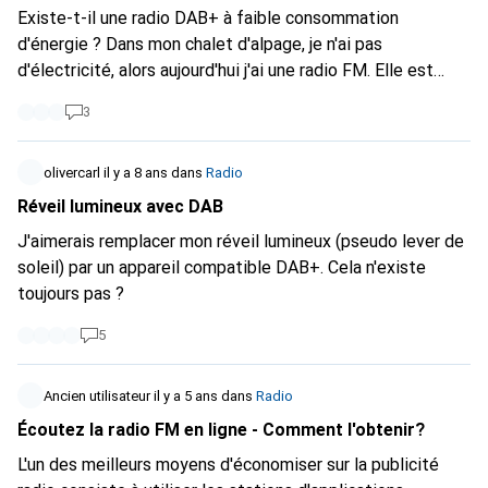
Existe-t-il une radio DAB+ à faible consommation
d'énergie ? Dans mon chalet d'alpage, je n'ai pas
d'électricité, alors aujourd'hui j'ai une radio FM. Elle est
relativement grande, elle peut aussi être forte et elle
3
fonctionne avec 2 piles bébé (type C). Les piles actuelles
ont probablement été installées il y a 5 ans. Et elle
fonctionne, elle fonctionne.... Quand je regarde un DAB+
olivercarl
il y a 8 ans
dans
Radio
avec batterie, il fonctionne 10 heures. Peut-être même 15
Réveil lumineux avec DAB
ou 20 fois. Mais qu'est-ce que j'en fais ? Je ne vais pas
J'aimerais remplacer mon réveil lumineux (pseudo lever de
transporter ma radio tous les week-ends pour la recharger
soleil) par un appareil compatible DAB+. Cela n'existe
! Où est mon alternative à la bonne vieille radio FM ?
toujours pas ?
5
Ancien utilisateur
il y a 5 ans
dans
Radio
Écoutez la radio FM en ligne - Comment l'obtenir?
L'un des meilleurs moyens d'économiser sur la publicité