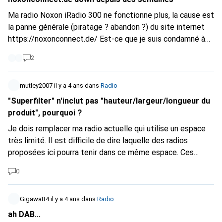
Ma radio Noxon iRadio 300 ne fonctionne plus, la cause est
la panne générale (piratage ? abandon ?) du site internet
https://noxonconnect.de
/ Est-ce que je suis condamné à
acheter une nouvelle radio internet ? Ou est-ce que les
2
nouvelles radio Noxon fonctionnent encore ? Aucune info
sur le net, si ce n'est des pannes ancienne. Le site Terratec
semble avoir oublié sa filiale Noxon !
mutley2007
il y a 4 ans
dans
Radio
"Superfilter" n'inclut pas "hauteur/largeur/longueur du
produit", pourquoi ?
Je dois remplacer ma radio actuelle qui utilise un espace
très limité. Il est difficile de dire laquelle des radios
proposées ici pourra tenir dans ce même espace. Ces
informations sont-elles disponibles ?
0
Gigawatt4
il y a 4 ans
dans
Radio
ah DAB...