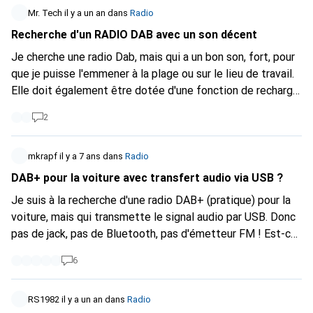
Maintenant, je dois sérieusement aller mendier un module
Mr. Tech
il y a un an
dans
Radio
Spotify Connect sur AliExpress...
Recherche d'un RADIO DAB avec un son décent
Je cherche une radio Dab, mais qui a un bon son, fort, pour
que je puisse l'emmener à la plage ou sur le lieu de travail.
Elle doit également être dotée d'une fonction de recharge
USB-C. Quelqu'un peut-il me recommander un modèle ?
2
mkrapf
il y a 7 ans
dans
Radio
DAB+ pour la voiture avec transfert audio via USB ?
Je suis à la recherche d'une radio DAB+ (pratique) pour la
voiture, mais qui transmette le signal audio par USB. Donc
pas de jack, pas de Bluetooth, pas d'émetteur FM ! Est-ce
que cela existe ? Merci pour toute information pertinente
6
;-)
RS1982
il y a un an
dans
Radio