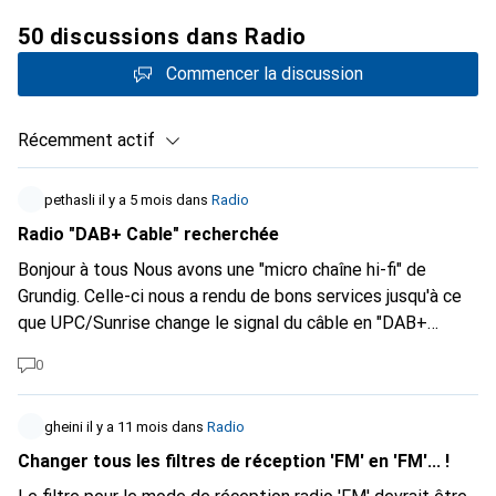
50 discussions dans Radio
Commencer la discussion
Récemment actif
pethasli
il y a 5 mois
dans
Radio
Radio "DAB+ Cable" recherchée
Bonjour à tous Nous avons une "micro chaîne hi-fi" de
Grundig. Celle-ci nous a rendu de bons services jusqu'à ce
que UPC/Sunrise change le signal du câble en "DAB+
Cable". Nous avons maintenant besoin d'un remplacement
0
(ou un adaptateur suffit-il ?). Comment puis-je trouver
quelque chose d'approprié ici ? "DAB Cable" dans le champ
de recherche ne donne que des câbles ...
gheini
il y a 11 mois
dans
Radio
Changer tous les filtres de réception 'FM' en 'FM'... !