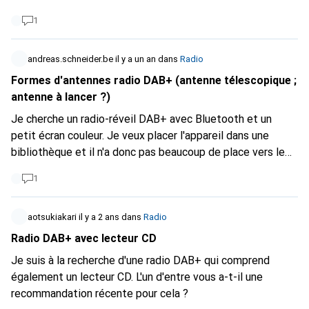
prochaine station disponible en appuyant sur un bouton.
1
Comme pour la FM, qui est malheureusement en train de
s'éteindre. Cela existe-t-il ? Ou est-ce qu'à partir de
maintenant, il faudra toujours s'arrêter, lancer la recherche
andreas.schneider.be
il y a un an
dans
Radio
et sélectionner les stations dans un menu plus ou moins
Formes d'antennes radio DAB+ (antenne télescopique ;
clair ?
antenne à lancer ?)
Je cherche un radio-réveil DAB+ avec Bluetooth et un
petit écran couleur. Je veux placer l'appareil dans une
bibliothèque et il n'a donc pas beaucoup de place vers le
haut. J'ai regardé deux appareils qui pourraient entrer en
1
ligne de compte. Les deux ont une antenne télescopique.
Existe-t-il d'autres formes d'antennes pour les radios-
réveils DAB+ (par exemple, des antennes à faisceau (câble
aotsukiakari
il y a 2 ans
dans
Radio
comme antenne)) ?
Radio DAB+ avec lecteur CD
Je suis à la recherche d'une radio DAB+ qui comprend
également un lecteur CD. L'un d'entre vous a-t-il une
recommandation récente pour cela ?