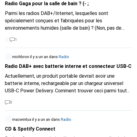
Radio Gaga pour la salle de bain ? (- ;
Parmi les radios DAB+/Internet, lesquelles sont
spécialement conçues et fabriquées pour les
environnements humides (salle de bain) ? (Non, pas de
radios de chantier !) Elles n'ont pas besoin d'être
1
immergées ;-) elles doivent juste être résistantes à
l'humidité. (Classe de protection IP ?)
michbron
il y a un an
dans
Radio
Radio DAB+ avec batterie interne et connecteur USB-C
Actuellement, un produit portable devrait avoir une
batterie interne, rechargeable par un chargeur universel
USB-C Power Delivery. Comment trouver ceci parmi toutes
les produits DAB+ ?
0
macwintux
il y a un an
dans
Radio
CD & Spotify Connect