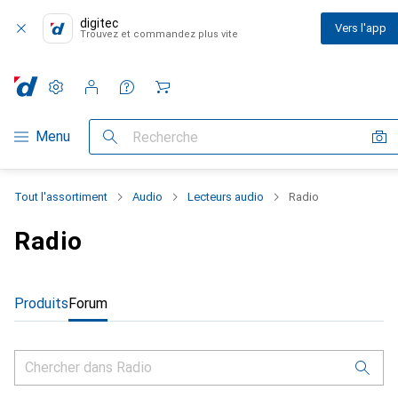
digitec
Vers l'app
Trouvez et commandez plus vite
Paramètres
Compte client
Listes de comparaison
Listes d'envies
Panier
Navigation par catégorie
Menu
Recherche
Tout l'assortiment
Audio
Lecteurs audio
Radio
Radio
Produits
Forum