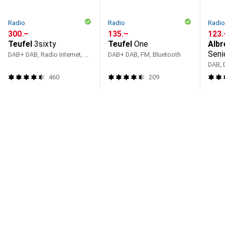
Radio
Radio
Radi
CHF
300.–
CHF
135.–
CHF
123.
Teufel
3sixty
Teufel
One
Albr
Seni
DAB+ DAB, Radio Internet, Bluetooth, WiFi
DAB+ DAB, FM, Bluetooth
DAB, 
460
209