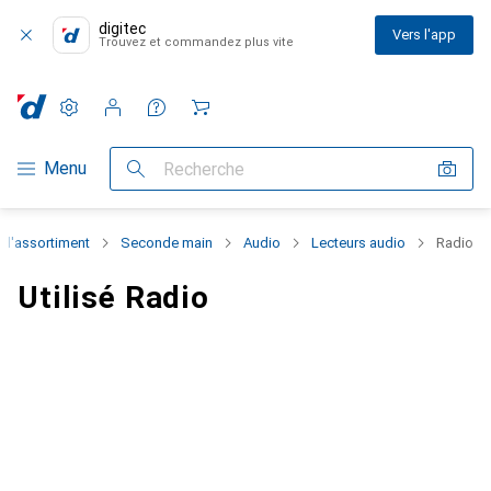
digitec
Vers l'app
Trouvez et commandez plus vite
Paramètres
Compte client
Listes de comparaison
Listes d'envies
Panier
Navigation par catégorie
Menu
Recherche
t l'assortiment
Seconde main
Audio
Lecteurs audio
Radio
Utilisé Radio