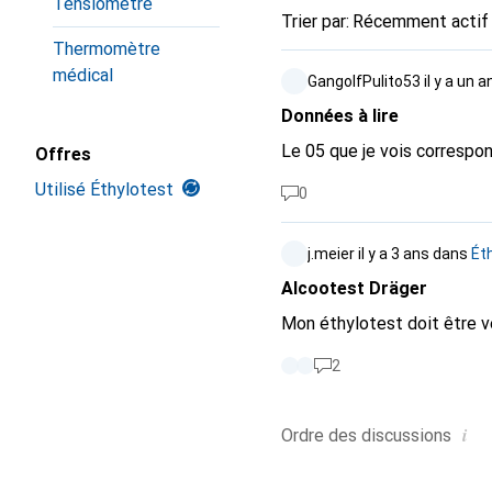
Tensiomètre
Trier par
:
Récemment actif
Thermomètre
médical
GangolfPulito53
il y a un a
Données à lire
Le 05 que je vois correspon
Offres
Utilisé Éthylotest
0
j.meier
il y a 3 ans
dans
Ét
Alcootest Dräger
Mon éthylotest doit être v
2
i
Ordre des
discussions