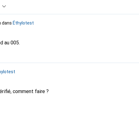
n
dans
Éthylotest
d au 005.
hylotest
érifié, comment faire ?