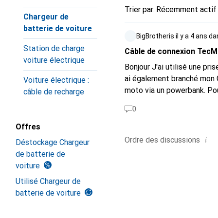
Trier par
:
Récemment actif
Chargeur de
batterie de voiture
BigBrotheris
il y a 4 ans
da
Station de charge
Câble de connexion TecM
voiture électrique
Bonjour J'ai utilisé une pr
ai également branché mon 
Voiture électrique :
moto via un powerbank. Pou
câble de recharge
Question Existe-t-il un tel 
0
Offres
i
Ordre des
discussions
Déstockage Chargeur
de batterie de
voiture
Utilisé Chargeur de
batterie de voiture