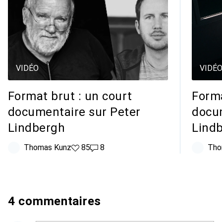
VIDÉO
VIDÉ
Format brut : un court
Forma
documentaire sur Peter
docum
Lindbergh
Lind
Thomas Kunz
85 likes
85
8 commentaires
8
Tho
4 commentaires