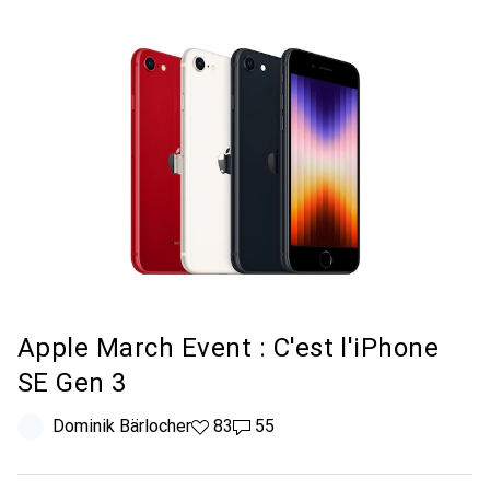
Apple March Event : C'est l'iPhone
SE Gen 3
Dominik Bärlocher
83 likes
83
55 commentaires
55