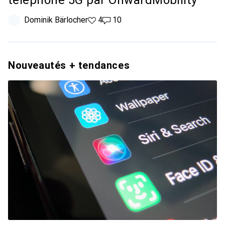
téléphone 5G par OnwardMobility
Dominik Bärlocher
4 likes
4
10 commentaires
10
Nouveautés + tendances