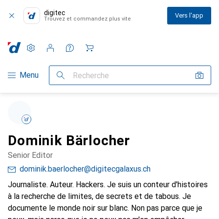
digitec
Vers l'app
Trouvez et commandez plus vite
Paramètres
Compte client
Listes de comparaison
Listes d'envies
Panier
Navigation par catégorie
Menu
Recherche
Dominik Bärlocher
Senior Editor
dominik.baerlocher@digitecgalaxus.ch
Journaliste. Auteur. Hackers. Je suis un conteur d'histoires
à la recherche de limites, de secrets et de tabous. Je
documente le monde noir sur blanc. Non pas parce que je