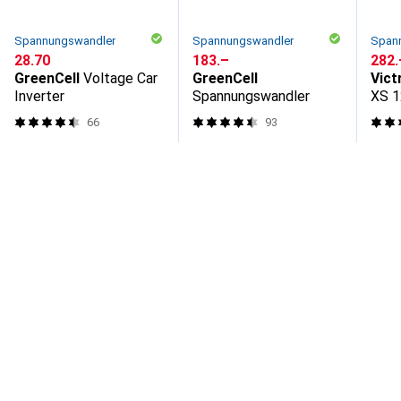
Spannungswandler
Spannungswandler
Span
CHF
28.70
CHF
183.–
CHF
282.
GreenCell
Voltage Car
GreenCell
Vict
Inverter
Spannungswandler
XS 1
DC-D
66
93