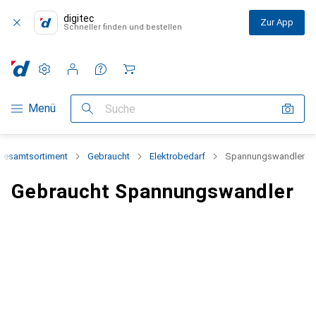
digitec
Zur App
Schneller finden und bestellen
Einstellungen
Kundenkonto
Vergleichslisten
Merklisten
Warenkorb
Navigation nach Kategorien
Menü
Suche
Gesamtsortiment
Gebraucht
Elektrobedarf
Spannungswandler
Gebraucht Spannungswandler