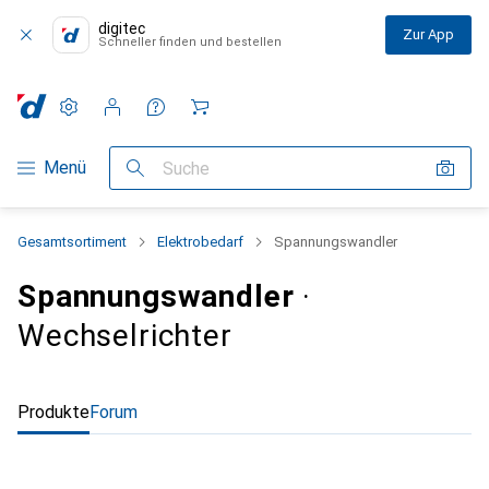
digitec
Zur App
Schneller finden und bestellen
Einstellungen
Kundenkonto
Vergleichslisten
Merklisten
Warenkorb
Navigation nach Kategorien
Menü
Suche
Gesamtsortiment
Elektrobedarf
Spannungswandler
Spannungswandler
·
Wechselrichter
Produkte
Forum