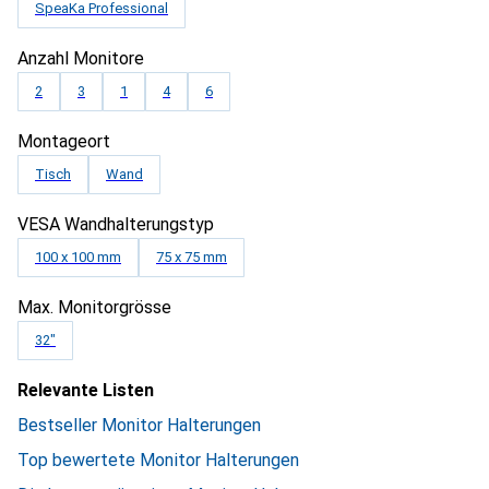
SpeaKa Professional
Anzahl Monitore
2
3
1
4
6
Montageort
Tisch
Wand
VESA Wandhalterungstyp
100 x 100 mm
75 x 75 mm
Max. Monitorgrösse
32"
Relevante Listen
Bestseller Monitor Halterungen
Top bewertete Monitor Halterungen