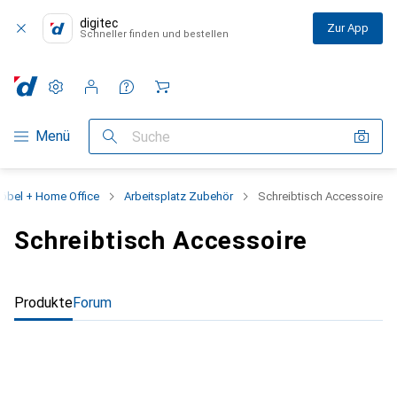
digitec
Zur App
Schneller finden und bestellen
Einstellungen
Kundenkonto
Vergleichslisten
Merklisten
Warenkorb
Navigation nach Kategorien
Menü
Suche
öbel + Home Office
Arbeitsplatz Zubehör
Schreibtisch Accessoire
Schreibtisch Accessoire
Produkte
Forum