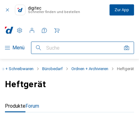
digitec
Zur App
Schneller finden und bestellen
Einstellungen
Kundenkonto
Vergleichslisten
Merklisten
Warenkorb
Navigation nach Kategorien
Menü
Suche
ro + Schreibwaren
Bürobedarf
Ordnen + Archivieren
Heftgerät
Heftgerät
Produkte
Forum