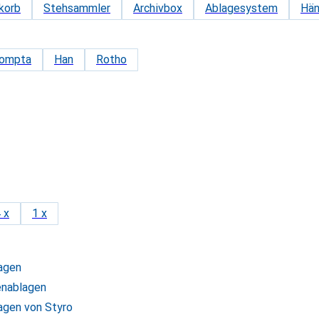
korb
Stehsammler
Archivbox
Ablagesystem
Hä
compta
Han
Rotho
 x
1 x
agen
nablagen
agen von Styro