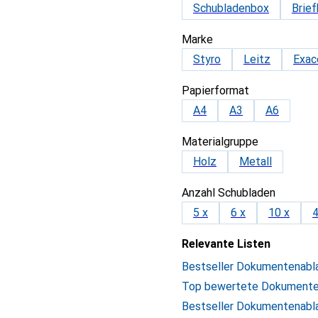
Schubladenbox
Brief
Marke
Styro
Leitz
Exa
Papierformat
A4
A3
A6
Materialgruppe
Holz
Metall
Anzahl Schubladen
5 x
6 x
10 x
4
Relevante Listen
Bestseller Dokumentenabl
Top bewertete Dokumente
Bestseller Dokumentenabl