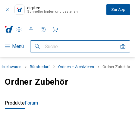
digitec
Zur App
Schneller finden und bestellen
Einstellungen
Kundenkonto
Vergleichslisten
Merklisten
Warenkorb
Navigation nach Kategorien
Menü
Suche
Schreibwaren
Bürobedarf
Ordnen + Archivieren
Ordner Zubehör
Ordner Zubehör
Produkte
Forum