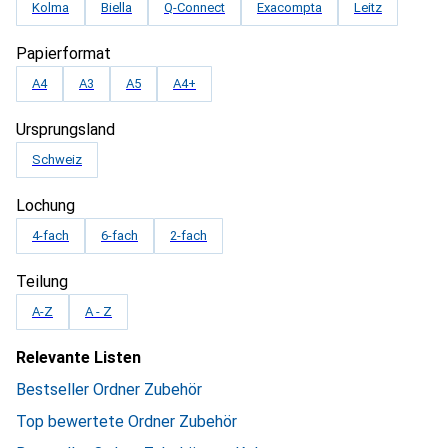
Kolma
Biella
Q-Connect
Exacompta
Leitz
Papierformat
A4
A3
A5
A4+
Ursprungsland
Schweiz
Lochung
4-fach
6-fach
2-fach
Teilung
A-Z
A - Z
Relevante Listen
Bestseller Ordner Zubehör
Top bewertete Ordner Zubehör