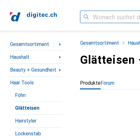
Suche
Navigation nach Kategorien
Gesamtsortiment
Haush
Gesamtsortiment
Glätteisen
Haushalt
Beauty + Gesundheit
Haar Tools
Produkte
Forum
Föhn
Glätteisen
Hairstyler
Lockenstab