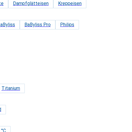
te
Dampfglätteisen
Kreppeisen
aByliss
BaByliss Pro
Philips
Titanium
d
 °C