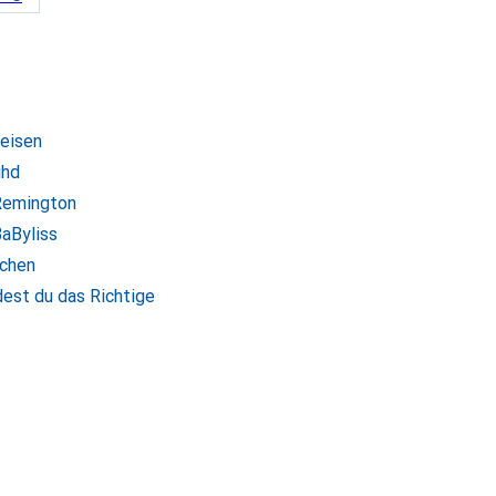
teisen
ghd
 Remington
BaByliss
ichen
dest du das Richtige