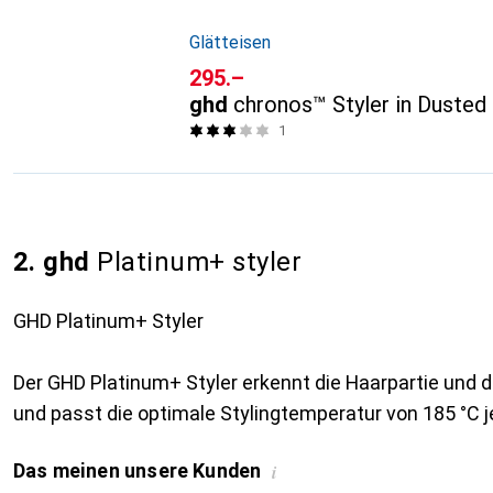
Glätteisen
CHF
295.–
ghd
chronos™ Styler in Dusted
1
2. ghd
Platinum+ styler
GHD Platinum+ Styler
Der GHD Platinum+ Styler erkennt die Haarpartie und d
und passt die optimale Stylingtemperatur von 185 °C j
Das meinen unsere Kunden
i