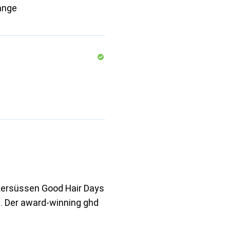
ange
ckersüssen Good Hair Days
on. Der award-winning ghd