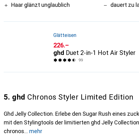
Haar glänzt unglaublich
dauert zu l
Glätteisen
CHF
226.–
ghd
Duet 2-in-1 Hot Air Styler
99
5. ghd
Chronos Styler Limited Edition
Ghd Jelly Collection. Erlebe den Sugar Rush eines zu
mit den Stylingtools der limitierten ghd Jelly Collecti
chronos
mehr