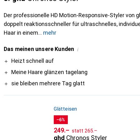
Der professionelle HD Motion-Responsive-Styler von gh
doppelt reaktionsschneller für ultraschnelles, individue
Haar in einem
mehr
Das meinen unsere Kunden
i
Pro
Heizt schnell auf
Meine Haare glänzen tagelang
sie bleiben mehrere Tag glatt
Glätteisen
−6%
CHF
CHF
249.–
statt
265.–
ghd
Chronos Styler