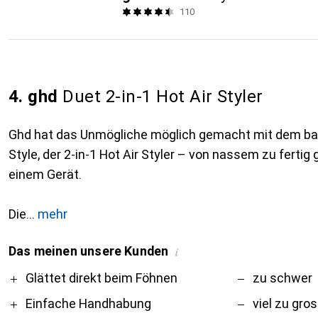
110
4. ghd
Duet 2-in-1 Hot Air Styler
Ghd hat das Unmögliche möglich gemacht mit dem b
Style, der 2-in-1 Hot Air Styler – von nassem zu fertig
einem Gerät.
Die
mehr
Das meinen unsere Kunden
i
Pro
Contra
Glättet direkt beim Föhnen
zu schwer
Einfache Handhabung
viel zu gro