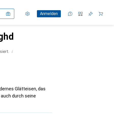
Einstellungen
Kundenkonto
Vergleichslisten
Merklisten
Warenkorb
Anmelden
 ghd
i
siert.
dernes Glätteisen, das
n auch durch seine