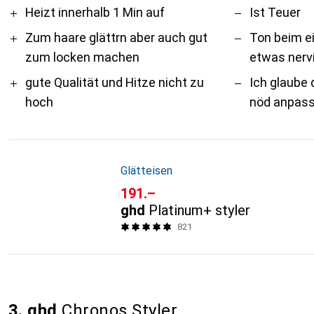
Pro
Contra
Heizt innerhalb 1 Min auf
Ist Teuer
Zum haare glättrn aber auch gut
Ton beim e
zum locken machen
etwas nerv
gute Qualität und Hitze nicht zu
Ich glaube 
hoch
nöd anpass
Glätteisen
CHF
191.–
ghd
Platinum+ styler
821
3. ghd
Chronos Styler