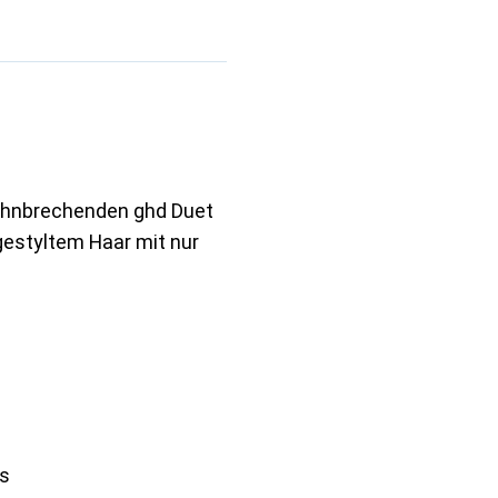
ahnbrechenden ghd Duet
 gestyltem Haar mit nur
ss