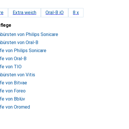
re
Extra weich
Oral-B iO
8 x
pflege
nbürsten von Philips Sonicare
nbürsten von Oral-B
e von Philips Sonicare
fe von Oral-B
fe von TIO
nbürsten von Vitis
fe von Bitvae
fe von Foreo
fe von Bblüv
pfe von Oromed