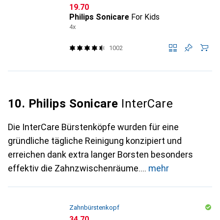
CHF
19.70
Philips Sonicare
For Kids
4x
1002
10. Philips Sonicare
InterCare
Die InterCare Bürstenköpfe wurden für eine
gründliche tägliche Reinigung konzipiert und
erreichen dank extra langer Borsten besonders
effektiv die Zahnzwischenräume.
mehr
Zahnbürstenkopf
CHF
34.70