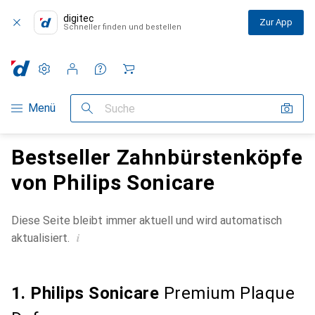
digitec
Zur App
Schneller finden und bestellen
Einstellungen
Kundenkonto
Vergleichslisten
Merklisten
Warenkorb
Navigation nach Kategorien
Menü
Suche
Bestseller Zahnbürstenköpfe
von Philips Sonicare
Diese Seite bleibt immer aktuell und wird automatisch
i
aktualisiert.
1. Philips Sonicare
Premium Plaque