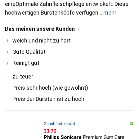
eineOptimale Zahnfleischpflege entwickelt. Diese
hochwertigen Bürstenköpfe verfügen
mehr
Das meinen unsere Kunden
i
Pro
Contra
weich und nicht zu hart
Gute Qualität
Reinigt gut
zu teuer
Preis sehr hoch (wie gewohnt)
Preis der Bürsten ist zu hoch
Zahnbürstenkopf
CHF
33.70
Philips Sonicare
Premium Gum Care