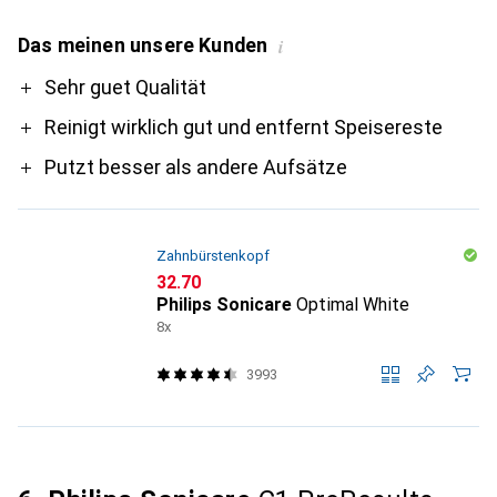
Das meinen unsere Kunden
i
Pro
Sehr guet Qualität
Reinigt wirklich gut und entfernt Speisereste
Putzt besser als andere Aufsätze
Zahnbürstenkopf
CHF
32.70
Philips Sonicare
Optimal White
8x
3993