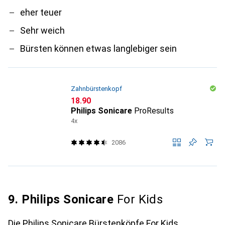
eher teuer
Sehr weich
Bürsten können etwas langlebiger sein
Zahnbürstenkopf
CHF
18.90
Philips Sonicare
ProResults
4x
2086
9. Philips Sonicare
For Kids
Die Philips Sonicare Bürstenköpfe For Kids