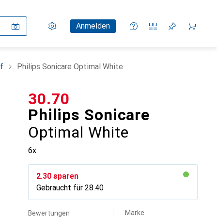
Einstellungen
Kundenkonto
Vergleichslisten
Merklisten
Warenkorb
Anmelden
f
Philips Sonicare Optimal White
CHF
30.70
Philips Sonicare
Optimal White
6x
CHF
2.30
sparen
Gebraucht für
CHF
28.40
Marke
Bewertungen