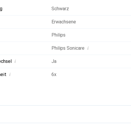
ewährleisten. Die Philips Sonicare Bürstenköpfe sind kompatibe
g
Schwarz
nicare Zahnbürsten.
Erwachsene
Philips
i
Philips Sonicare
i
chsel
Ja
i
heit
6x
g