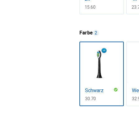
CHF
15.60
CH
23.
Mehr anzeigen
Farbe
2
Schwarz
We
CHF
30.70
CH
32.
Mehr anzeigen