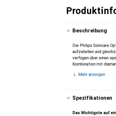
Produktinf
Beschreibung
Die Philips Sonicare O
aufzuhellen und gleichz
verfügen über einen spe
Kombination mit diaman
Verfärbungen noch effek
Mehr anzeigen
White-Putzprogramm im 
herkömmliche Handzahnb
Mundraums. Die bis zu 
Flüssigkeitsströmung, d
Spezifikationen
lenkt – für eine überle
Aufsteckbürsten mit der
Das Wichtigste auf ein
automatisch daran, den