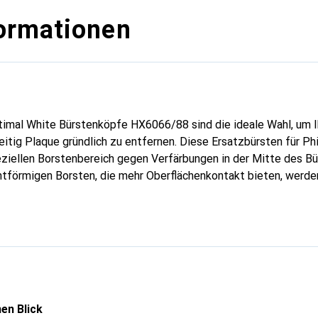
ormationen
ptimal White Bürstenköpfe HX6066/88 sind die ideale Wahl, um I
eitig Plaque gründlich zu entfernen. Diese Ersatzbürsten für Phi
ziellen Borstenbereich gegen Verfärbungen in der Mitte des Bü
tförmigen Borsten, die mehr Oberflächenkontakt bieten, werde
tiver entfernt. Das Ergebnis: bis zu 100 % weißere Zähne in nu
Vergleich zu einer Handzahnbürste). Mit bis zu 7x mehr Plaque
ürste bieten diese Bürstenköpfe eine gründliche Reinigung d
62.000 leistungsstarken Borstenbewegungen sorgen für eine d
ie Flüssigkeit bis tief in die Zahnzwischenräume und entlang d
gene Mundhygiene. Damit stets die bestmögliche Reinigung ermög
 BrushSync Technologie ausgestattet. Diese intelligente Funkt
en Blick
 Bürstenkopf nach drei Monaten auszutauschen, um eine gleichb