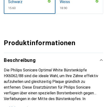
Schwarz
Weiss
CHF
15.60
CHF
18.90
Produktinformationen
Beschreibung
Die Philips Sonicare Optimal White Bürstenköpfe
HX6062/88 sind die ideale Wahl, um Ihre Zähne effektiv
aufzuhellen und gleichzeitig Plaque gründlich zu
entfernen. Diese Ersatzbürsten für Philips Sonicare
verfügen über einen speziellen Borstenbereich gegen
Verfärbungen in der Mitte des Bürstenkopfes. In
Kombination mit diamantförmigen Borsten, die mehr