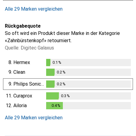
Alle 29 Marken vergleichen
Rückgabequote
So oft wird ein Produkt dieser Marke in der Kategorie
«Zahnbürstenkopf» retourniert.
Quelle: Digitec Galaxus
8.
Hermex
0.1
%
0.1
%
9.
Clean
0.2
%
0.2
%
9.
Philips Sonicare
0.2
%
0.2
%
11.
Curaprox
0.3
%
0.3
%
12.
Ailoria
0.4
%
0.4
%
Alle 29 Marken vergleichen