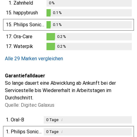
1.
Zahnheld
0
%
15.
happybrush
0.1
%
0.1
%
15.
Philips Sonicare
0.1
%
0.1
%
17.
Ora-Care
0.2
%
0.2
%
17.
Waterpik
0.2
%
0.2
%
Alle 29 Marken vergleichen
Garantiefalldauer
So lange dauert eine Abwicklung ab Ankunft bei der
Servicestelle bis Wiedererhalt in Arbeitstagen im
Durchschnitt.
Quelle: Digitec Galaxus
1.
Oral-B
i
0
Tage
1.
Philips Sonicare
i
0
Tage