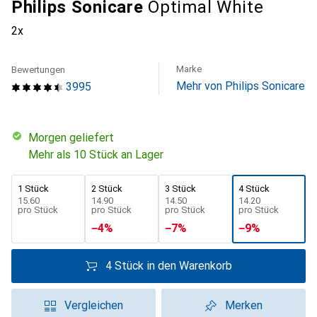
Philips Sonicare
Optimal White
2x
Marke
Bewertungen
Mehr von Philips Sonicare
3995
morgen geliefert
Mehr als 10 Stück an Lager
1 Stück
2 Stück
3 Stück
4 Stück
CHF
15.60
CHF
14.90
CHF
14.50
CHF
14.20
pro Stück
pro Stück
pro Stück
pro Stück
−
4
%
−
7
%
−
9
%
4 Stück in den Warenkorb
Vergleichen
Merken