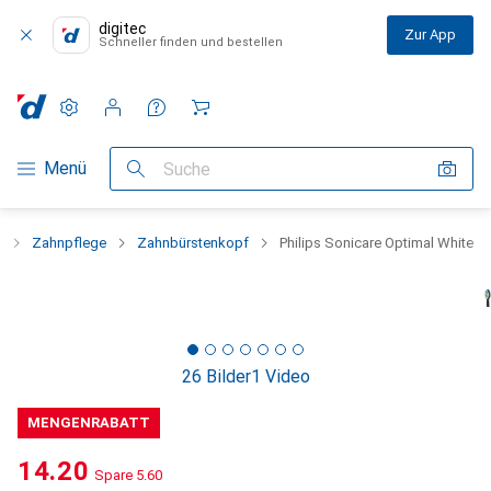
digitec
Zur App
Schneller finden und bestellen
Einstellungen
Kundenkonto
Vergleichslisten
Merklisten
Warenkorb
Navigation nach Kategorien
Menü
Suche
t
Zahnpflege
Zahnbürstenkopf
Philips Sonicare Optimal White
26 Bilder
1 Video
MENGENRABATT
CHF
14.20
Spare
CHF
5.60