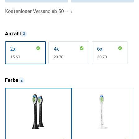
i
Kostenloser Versand ab 50.–
Anzahl
3
2x
4x
6x
CHF
15.60
CHF
23.70
CHF
30.70
Farbe
2