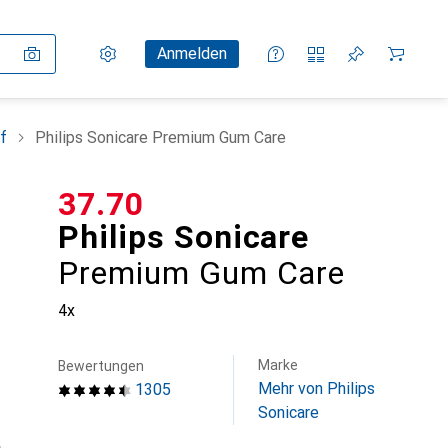
Einstellungen
Kundenkonto
Vergleichslisten
Merklisten
Warenkorb
Anmelden
f
Philips Sonicare Premium Gum Care
CHF
37.70
Philips Sonicare
Premium Gum Care
4x
Marke
Bewertungen
Mehr von Philips
1305
Sonicare