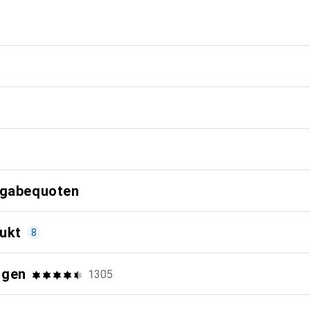
g
kgabequoten
ukt
8
ngen
1305