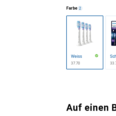
Farbe
2
Weiss
Sc
CHF
37.70
CH
33.
Mehr anzeigen
Auf einen B