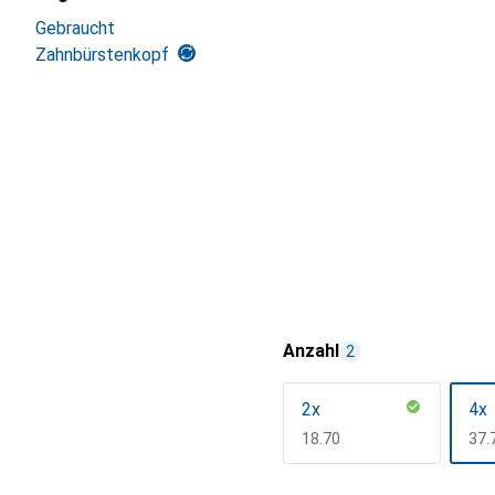
Gebraucht
Zahnbürstenkopf
Anzahl
2
2x
4x
CHF
18.70
CH
37.
Mehr anzeigen