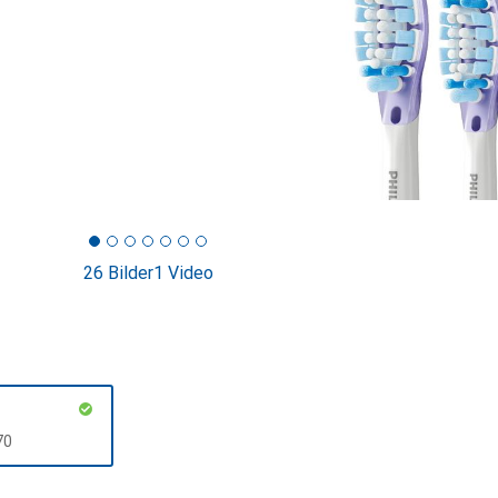
26 Bilder
1 Video
F
70