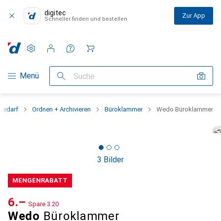
digitec
Zur App
Schneller finden und bestellen
Einstellungen
Kundenkonto
Vergleichslisten
Merklisten
Warenkorb
Navigation nach Kategorien
Menü
Suche
bedarf
Ordnen + Archivieren
Büroklammer
Wedo Büroklammer
3 Bilder
MENGENRABATT
CHF
6.–
Spare
CHF
3.20
Wedo
Büroklammer