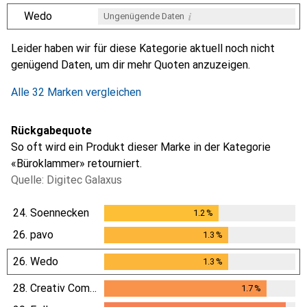
i
Wedo
Ungenügende Daten
i
i
i
i
Ungenügende Daten
Ungenügende Daten
Ungenügende Daten
Ungenügende Daten
Leider haben wir für diese Kategorie aktuell noch nicht
genügend Daten, um dir mehr Quoten anzuzeigen.
Alle 32 Marken vergleichen
Rückgabequote
So oft wird ein Produkt dieser Marke in der Kategorie
«Büroklammer» retourniert.
Quelle: Digitec Galaxus
24.
Soennecken
1.2
%
1.2
%
26.
pavo
1.3
%
1.3
%
26.
Wedo
1.3
%
1.3
%
28.
Creativ Company
1.7
%
1.7
%