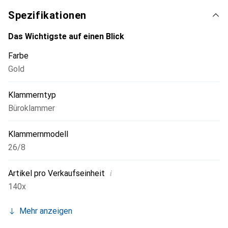
Verpackungseinheit enthält 140 Stück, was sie zu einer
Spezifikationen
idealen Wahl für den täglichen Gebrauch macht. Ob für den
persönlichen Gebrauch oder im professionellen Umfeld,
Das Wichtigste auf einen Blick
diese Büroklammern sind eine effiziente Möglichkeit, um
Farbe
Ordnung zu halten und Dokumente zusammenzuhalten.
Gold
Klammerntyp
Büroklammer
Klammernmodell
26/8
i
Artikel pro Verkaufseinheit
140x
Mehr anzeigen