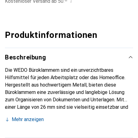
i
Kostenloser Versand ab 50.–
Produktinformationen
Beschreibung
Die WEDO Büroklammern sind ein unverzichtbares
Hilfsmittel für jeden Arbeitsplatz oder das Homeoffice.
Hergestellt aus hochwertigem Metall, bieten diese
Büroklammern eine zuverlässige und langlebige Lösung
zum Organisieren von Dokumenten und Unterlagen. Mit
einer Länge von 26 mm sind sie vielseitig einsetzbar und
eignen sich hervorragend für verschiedene Papierstärken.
Mehr anzeigen
Die praktische Runddose sorgt dafür, dass die
Büroklammern ordentlich aufbewahrt werden und leicht
zugänglich sind, wenn sie benötigt werden. Diese