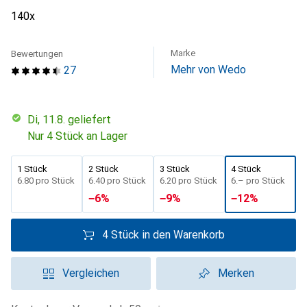
140x
Marke
Bewertungen
Mehr von Wedo
27
Di, 11.8. geliefert
Nur 4 Stück an Lager
1 Stück
2 Stück
3 Stück
4 Stück
CHF
6.80
pro Stück
CHF
6.40
pro Stück
CHF
6.20
pro Stück
CHF
6.–
pro Stück
−
6
%
−
9
%
−
12
%
4 Stück in den Warenkorb
Vergleichen
Merken