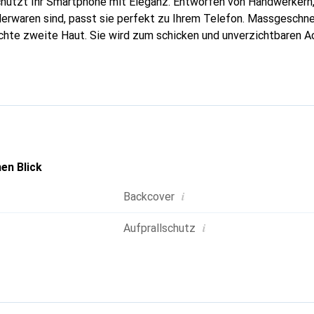
hützt Ihr Smartphone mit Eleganz. Entworfen von Handwerkern, 
erwaren sind, passt sie perfekt zu Ihrem Telefon. Massgeschnei
echte zweite Haut. Sie wird zum schicken und unverzichtbaren Ac
oreve ist international für ihre hochwertigen Produkte anerkan
volle Kundschaft.
en Blick
i
Backcover
i
Aufprallschutz