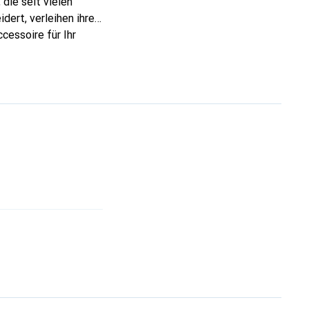
die seit vielen
dert, verleihen ihre
cessoire für Ihr
nt und eine sichere