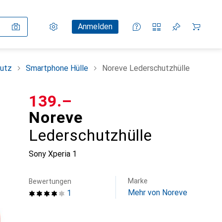
Einstellungen
Kundenkonto
Vergleichslisten
Merklisten
Warenkorb
Anmelden
utz
Smartphone Hülle
Noreve Lederschutzhülle
CHF
139.–
Noreve
Lederschutzhülle
Sony Xperia 1
Marke
Bewertungen
Mehr von Noreve
1