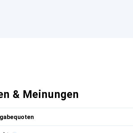
en & Meinungen
kgabequoten