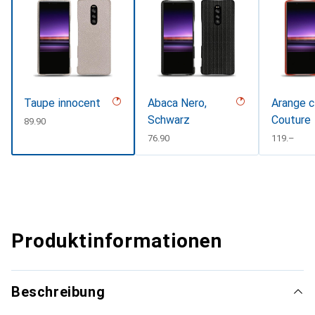
Taupe innocent
Abaca Nero,
Arange c
Schwarz
Couture
CHF
89.90
CHF
76.90
CHF
119.–
Produktinformationen
Beschreibung