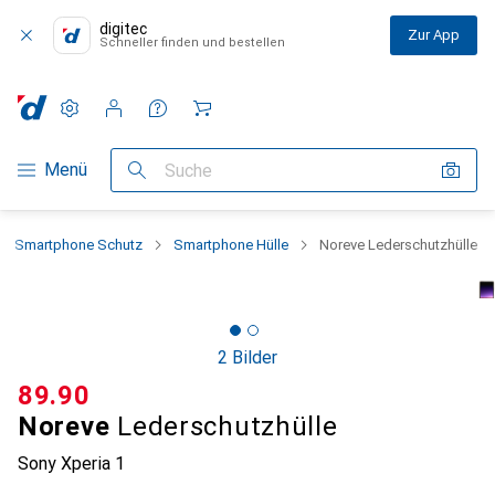
digitec
Zur App
Schneller finden und bestellen
Einstellungen
Kundenkonto
Vergleichslisten
Merklisten
Warenkorb
Navigation nach Kategorien
Menü
Suche
Smartphone Schutz
Smartphone Hülle
Noreve Lederschutzhülle
2 Bilder
CHF
89.90
Noreve
Lederschutzhülle
Sony Xperia 1