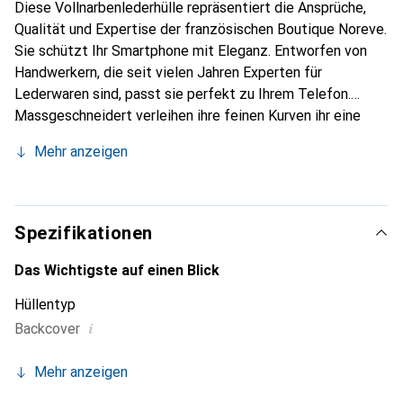
Diese Vollnarbenlederhülle repräsentiert die Ansprüche,
Qualität und Expertise der französischen Boutique Noreve.
Sie schützt Ihr Smartphone mit Eleganz. Entworfen von
Handwerkern, die seit vielen Jahren Experten für
Lederwaren sind, passt sie perfekt zu Ihrem Telefon.
Massgeschneidert verleihen ihre feinen Kurven ihr eine
echte zweite Haut. Sie wird zum schicken und
Mehr anzeigen
unverzichtbaren Accessoire für Ihr Smartphone.
International anerkannt für ihre hochwertigen Produkte ist
die Marke Noreve eine sichere Wahl für eine
anspruchsvolle Kundschaft.
Spezifikationen
Das Wichtigste auf einen Blick
Hüllentyp
i
Backcover
Mehr anzeigen