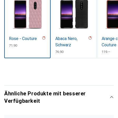
Rose - Couture
Abaca Nero,
Arange c
Schwarz
Couture
CHF
71.90
CHF
76.90
CHF
119.–
Ähnliche Produkte mit besserer
Verfügbarkeit