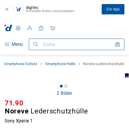
digitec
Zur App
Schneller finden und bestellen
Einstellungen
Kundenkonto
Vergleichslisten
Merklisten
Warenkorb
Navigation nach Kategorien
Menü
Suche
Smartphone Schutz
Smartphone Hülle
Noreve Lederschutzhülle
2 Bilder
CHF
71.90
Noreve
Lederschutzhülle
Sony Xperia 1