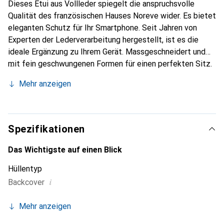
Dieses Etui aus Vollleder spiegelt die anspruchsvolle
Qualität des französischen Hauses Noreve wider. Es bietet
eleganten Schutz für Ihr Smartphone. Seit Jahren von
Experten der Lederverarbeitung hergestellt, ist es die
ideale Ergänzung zu Ihrem Gerät. Massgeschneidert und
mit fein geschwungenen Formen für einen perfekten Sitz.
Ein elegantes Accessoire und das ideale Gewand für Ihr
Mehr anzeigen
Smartphone. Die Marke Noreve ist international für ihre
hochwertigen Produkte bekannt und stets eine gute Wahl
für den anspruchsvollen Kunden.
Spezifikationen
Das Wichtigste auf einen Blick
Hüllentyp
i
Backcover
Mehr anzeigen