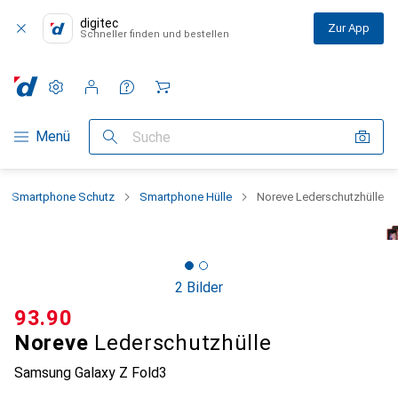
digitec
Zur App
Schneller finden und bestellen
Einstellungen
Kundenkonto
Vergleichslisten
Merklisten
Warenkorb
Navigation nach Kategorien
Menü
Suche
Smartphone Schutz
Smartphone Hülle
Noreve Lederschutzhülle
2 Bilder
CHF
93.90
Noreve
Lederschutzhülle
Samsung Galaxy Z Fold3