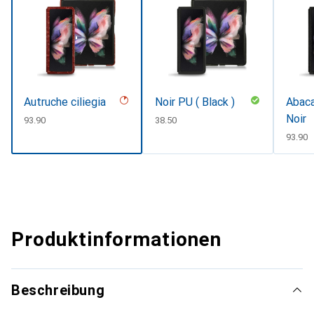
Autruche ciliegia
Noir PU ( Black )
Abaca
Noir
CHF
93.90
CHF
38.50
CHF
93.90
Produktinformationen
Beschreibung