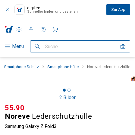
digitec
Zur App
Schneller finden und bestellen
Einstellungen
Kundenkonto
Vergleichslisten
Merklisten
Warenkorb
Navigation nach Kategorien
Menü
Suche
Smartphone Schutz
Smartphone Hülle
Noreve Lederschutzhülle
2 Bilder
CHF
55.90
Noreve
Lederschutzhülle
Samsung Galaxy Z Fold3