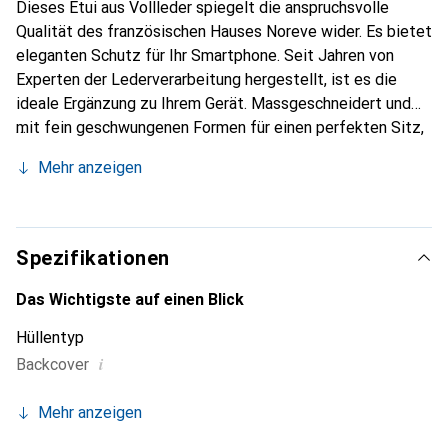
Dieses Etui aus Vollleder spiegelt die anspruchsvolle
Qualität des französischen Hauses Noreve wider. Es bietet
eleganten Schutz für Ihr Smartphone. Seit Jahren von
Experten der Lederverarbeitung hergestellt, ist es die
ideale Ergänzung zu Ihrem Gerät. Massgeschneidert und
mit fein geschwungenen Formen für einen perfekten Sitz,
ist es ein elegantes Accessoire und das ideale Gewand für
Mehr anzeigen
Ihr Smartphone. Die Marke Noreve ist international für ihre
hochwertigen Produkte bekannt und stets eine gute Wahl
für den anspruchsvollen Kunden.
Spezifikationen
Das Wichtigste auf einen Blick
Hüllentyp
i
Backcover
Mehr anzeigen