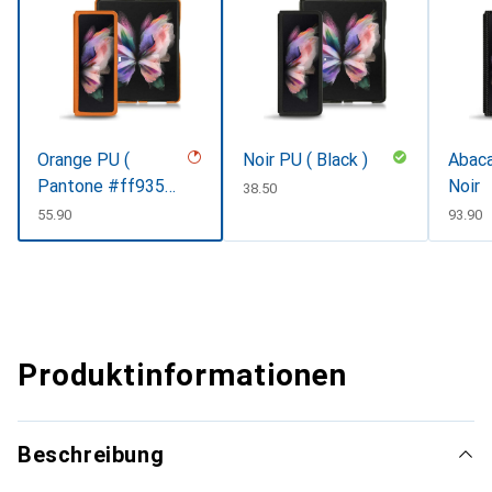
Orange PU (
Noir PU ( Black )
Abaca
Pantone #ff9351
Noir
CHF
38.50
)
CHF
55.90
CHF
93.90
Produktinformationen
Beschreibung