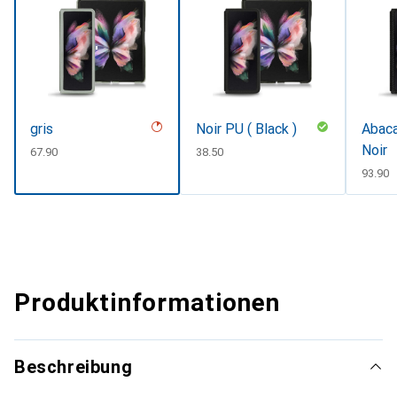
gris
Noir PU ( Black )
Abaca
Noir
CHF
67.90
CHF
38.50
CHF
93.90
Produktinformationen
Beschreibung