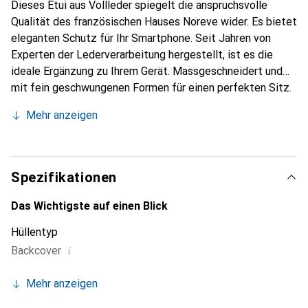
Dieses Etui aus Vollleder spiegelt die anspruchsvolle
Qualität des französischen Hauses Noreve wider. Es bietet
eleganten Schutz für Ihr Smartphone. Seit Jahren von
Experten der Lederverarbeitung hergestellt, ist es die
ideale Ergänzung zu Ihrem Gerät. Massgeschneidert und
mit fein geschwungenen Formen für einen perfekten Sitz.
Ein elegantes Accessoire und das ideale Gewand für Ihr
Mehr anzeigen
Smartphone. Die Marke Noreve ist international für ihre
hochwertigen Produkte bekannt und stets eine gute Wahl
für den anspruchsvollen Kunden.
Spezifikationen
Das Wichtigste auf einen Blick
Hüllentyp
i
Backcover
Mehr anzeigen