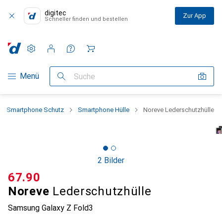
digitec
Zur App
Schneller finden und bestellen
Einstellungen
Kundenkonto
Vergleichslisten
Merklisten
Warenkorb
Navigation nach Kategorien
Menü
Suche
Smartphone Schutz
Smartphone Hülle
Noreve Lederschutzhülle
2 Bilder
CHF
67.90
Noreve
Lederschutzhülle
Samsung Galaxy Z Fold3