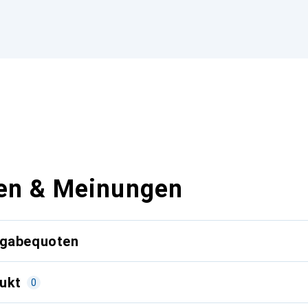
en & Meinungen
kgabequoten
ukt
0