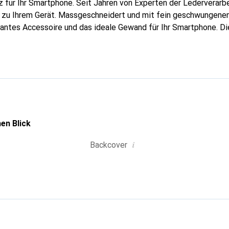
 für Ihr Smartphone. Seit Jahren von Experten der Lederverarbei
g zu Ihrem Gerät. Massgeschneidert und mit fein geschwungenen
gantes Accessoire und das ideale Gewand für Ihr Smartphone. D
hochwertigen Produkte bekannt und stets eine gute Wahl für den
en Blick
i
Backcover
g