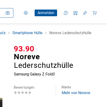
Einstellungen
Kundenkonto
Vergleichslisten
Merklisten
Warenkorb
Anmelden
utz
Smartphone Hülle
Noreve Lederschutzhülle
CHF
93.90
Noreve
Lederschutzhülle
Samsung Galaxy Z Fold3
Marke
Bewertungen
Mehr von Noreve