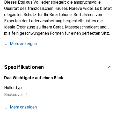
Dieses Etui aus Vollleder spiegelt die anspruchsvolle
Qualität des französischen Hauses Noreve wider. Es bietet
eleganten Schutz für Ihr Smartphone. Seit Jahren von
Experten der Lederverarbeitung hergestellt, ist es die
ideale Ergänzung zu Ihrem Gerät. Massgeschneidert und
mit fein geschwungenen Formen für einen perfekten Sitz.
Ein elegantes Accessoire und das ideale Gewand für Ihr
Mehr anzeigen
Smartphone. Die Marke Noreve ist international für ihre
hochwertigen Produkte bekannt und stets eine gute Wahl
für den anspruchsvollen Kunden.
Spezifikationen
Das Wichtigste auf einen Blick
Hüllentyp
i
Backcover
Mehr anzeigen