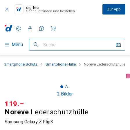
digitec
Zur App
Schneller finden und bestellen
Einstellungen
Kundenkonto
Vergleichslisten
Merklisten
Warenkorb
Navigation nach Kategorien
Menü
Suche
Smartphone Schutz
Smartphone Hülle
Noreve Lederschutzhülle
2 Bilder
CHF
119.–
Noreve
Lederschutzhülle
Samsung Galaxy Z Flip3