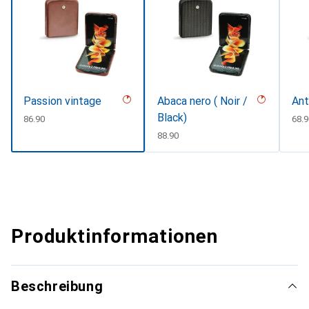
Passion vintage
Abaca nero ( Noir /
Ant
Black)
CHF
86.90
CHF
68.9
CHF
88.90
Produktinformationen
Beschreibung