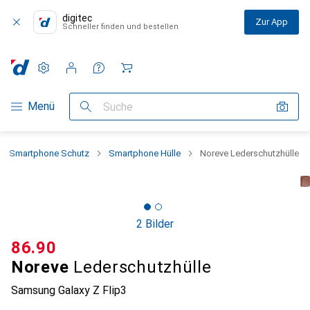
digitec
Zur App
Schneller finden und bestellen
Einstellungen
Kundenkonto
Vergleichslisten
Merklisten
Warenkorb
Navigation nach Kategorien
Menü
Suche
Smartphone Schutz
Smartphone Hülle
Noreve Lederschutzhülle
2 Bilder
CHF
86.90
Noreve
Lederschutzhülle
Samsung Galaxy Z Flip3