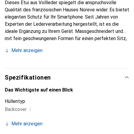
Dieses Etui aus Vollleder spiegelt die anspruchsvolle
Qualität des französischen Hauses Noreve wider. Es bietet
eleganten Schutz für Ihr Smartphone. Seit Jahren von
Experten der Lederverarbeitung hergestellt, ist es die
ideale Ergänzung zu Ihrem Gerät. Massgeschneidert und
mit fein geschwungenen Formen für einen perfekten Sitz,
ist es ein elegantes Accessoire und das ideale Gewand für
Mehr anzeigen
Ihr Smartphone. Die Marke Noreve ist international für ihre
hochwertigen Produkte bekannt und stets eine gute Wahl
für den anspruchsvollen Kunden.
Spezifikationen
Das Wichtigste auf einen Blick
Hüllentyp
i
Backcover
Mehr anzeigen