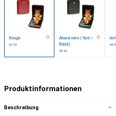
Rouge
Abaca nero ( Noir /
Ant
Black)
CHF
63.90
CHF
68.9
CHF
88.90
Produktinformationen
Beschreibung