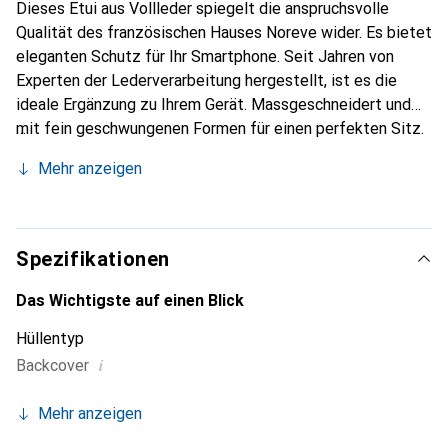
Dieses Etui aus Vollleder spiegelt die anspruchsvolle
Qualität des französischen Hauses Noreve wider. Es bietet
eleganten Schutz für Ihr Smartphone. Seit Jahren von
Experten der Lederverarbeitung hergestellt, ist es die
ideale Ergänzung zu Ihrem Gerät. Massgeschneidert und
mit fein geschwungenen Formen für einen perfekten Sitz.
Ein elegantes Accessoire und das ideale Gewand für Ihr
Mehr anzeigen
Smartphone. Die Marke Noreve ist international für ihre
hochwertigen Produkte bekannt und stets eine gute Wahl
für den anspruchsvollen Kunden.
Spezifikationen
Das Wichtigste auf einen Blick
Hüllentyp
i
Backcover
Mehr anzeigen