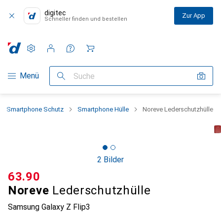
digitec
Zur App
Schneller finden und bestellen
Einstellungen
Kundenkonto
Vergleichslisten
Merklisten
Warenkorb
Navigation nach Kategorien
Menü
Suche
Smartphone Schutz
Smartphone Hülle
Noreve Lederschutzhülle
2 Bilder
CHF
63.90
Noreve
Lederschutzhülle
Samsung Galaxy Z Flip3