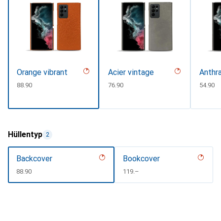
Orange vibrant
Acier vintage
Anthra
CHF
88.90
CHF
76.90
CHF
54.90
Hüllentyp
2
Backcover
Bookcover
CHF
88.90
CHF
119.–