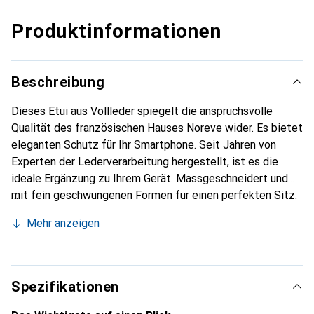
Produktinformationen
Beschreibung
Dieses Etui aus Vollleder spiegelt die anspruchsvolle
Qualität des französischen Hauses Noreve wider. Es bietet
eleganten Schutz für Ihr Smartphone. Seit Jahren von
Experten der Lederverarbeitung hergestellt, ist es die
ideale Ergänzung zu Ihrem Gerät. Massgeschneidert und
mit fein geschwungenen Formen für einen perfekten Sitz.
Ein elegantes Accessoire und das ideale Gewand für Ihr
Mehr anzeigen
Smartphone. Die Marke Noreve ist international für ihre
hochwertigen Produkte bekannt und stets eine gute Wahl
für den anspruchsvollen Kunden.
Spezifikationen