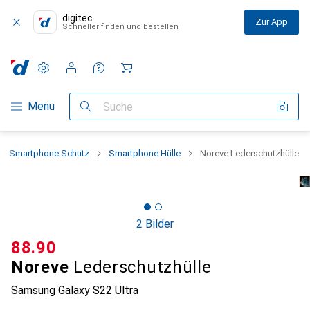
digitec
Zur App
Schneller finden und bestellen
Einstellungen
Kundenkonto
Vergleichslisten
Merklisten
Warenkorb
Navigation nach Kategorien
Menü
Suche
Smartphone Schutz
Smartphone Hülle
Noreve Lederschutzhülle
2 Bilder
CHF
88.90
Noreve
Lederschutzhülle
Samsung Galaxy S22 Ultra