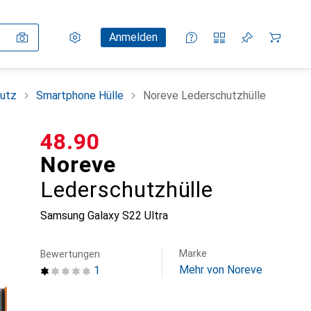
Einstellungen
Kundenkonto
Vergleichslisten
Merklisten
Warenkorb
Anmelden
utz
Smartphone Hülle
Noreve Lederschutzhülle
CHF
48.90
Noreve
Lederschutzhülle
Samsung Galaxy S22 Ultra
Marke
Bewertungen
Mehr von Noreve
1