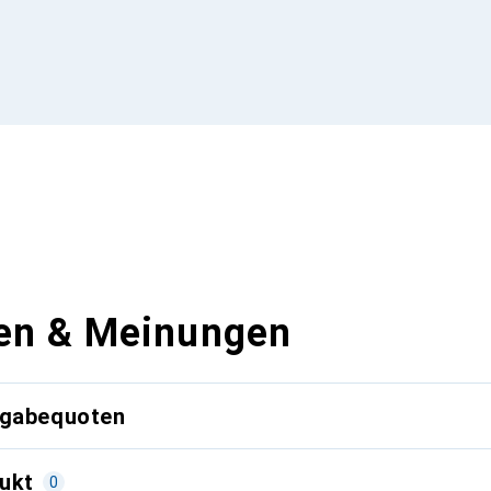
en & Meinungen
kgabequoten
ukt
0