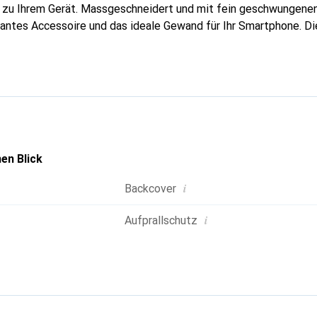
g zu Ihrem Gerät. Massgeschneidert und mit fein geschwungenen
gantes Accessoire und das ideale Gewand für Ihr Smartphone. D
hochwertigen Produkte bekannt und stets eine gute Wahl für den
en Blick
i
Backcover
i
Aufprallschutz
g