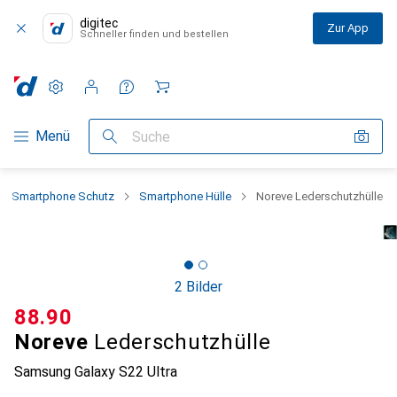
digitec
Zur App
Schneller finden und bestellen
Einstellungen
Kundenkonto
Vergleichslisten
Merklisten
Warenkorb
Navigation nach Kategorien
Menü
Suche
Smartphone Schutz
Smartphone Hülle
Noreve Lederschutzhülle
2 Bilder
CHF
88.90
Noreve
Lederschutzhülle
Samsung Galaxy S22 Ultra