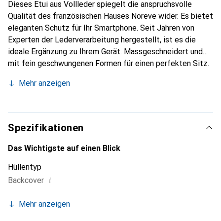
Dieses Etui aus Vollleder spiegelt die anspruchsvolle
Qualität des französischen Hauses Noreve wider. Es bietet
eleganten Schutz für Ihr Smartphone. Seit Jahren von
Experten der Lederverarbeitung hergestellt, ist es die
ideale Ergänzung zu Ihrem Gerät. Massgeschneidert und
mit fein geschwungenen Formen für einen perfekten Sitz.
Ein elegantes Accessoire und das ideale Gewand für Ihr
Mehr anzeigen
Smartphone. Die Marke Noreve ist international für ihre
hochwertigen Produkte bekannt und stets eine gute Wahl
für den anspruchsvollen Kunden.
Spezifikationen
Das Wichtigste auf einen Blick
Hüllentyp
i
Backcover
Mehr anzeigen