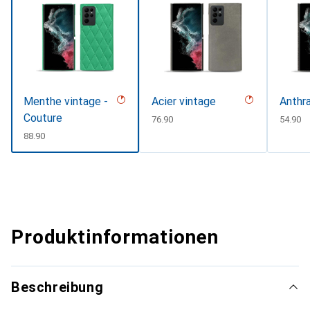
Menthe vintage -
Acier vintage
Anthra
Couture
CHF
76.90
CHF
54.90
CHF
88.90
Produktinformationen
Beschreibung