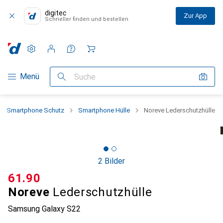
digitec
Zur App
Schneller finden und bestellen
Einstellungen
Kundenkonto
Vergleichslisten
Merklisten
Warenkorb
Navigation nach Kategorien
Menü
Suche
Smartphone Schutz
Smartphone Hülle
Noreve Lederschutzhülle
2 Bilder
CHF
61.90
Noreve
Lederschutzhülle
Samsung Galaxy S22