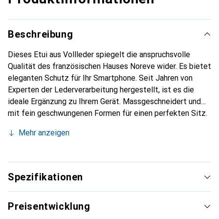
Beschreibung
Dieses Etui aus Vollleder spiegelt die anspruchsvolle
Qualität des französischen Hauses Noreve wider. Es bietet
eleganten Schutz für Ihr Smartphone. Seit Jahren von
Experten der Lederverarbeitung hergestellt, ist es die
ideale Ergänzung zu Ihrem Gerät. Massgeschneidert und
mit fein geschwungenen Formen für einen perfekten Sitz.
Ein elegantes Accessoire und das ideale Gewand für Ihr
Mehr anzeigen
Smartphone. Die Marke Noreve ist international für ihre
hochwertigen Produkte bekannt und stets eine gute Wahl
für den anspruchsvollen Kunden.
Spezifikationen
Preisentwicklung