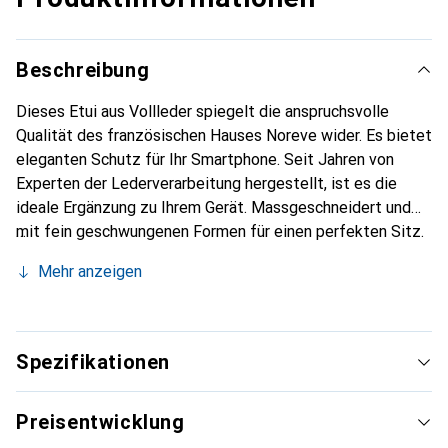
Beschreibung
Dieses Etui aus Vollleder spiegelt die anspruchsvolle
Qualität des französischen Hauses Noreve wider. Es bietet
eleganten Schutz für Ihr Smartphone. Seit Jahren von
Experten der Lederverarbeitung hergestellt, ist es die
ideale Ergänzung zu Ihrem Gerät. Massgeschneidert und
mit fein geschwungenen Formen für einen perfekten Sitz.
Ein elegantes Accessoire und das ideale Gewand für Ihr
Mehr anzeigen
Smartphone. Die Marke Noreve ist international für ihre
hochwertigen Produkte bekannt und stets eine gute Wahl
für den anspruchsvollen Kunden.
Spezifikationen
Preisentwicklung