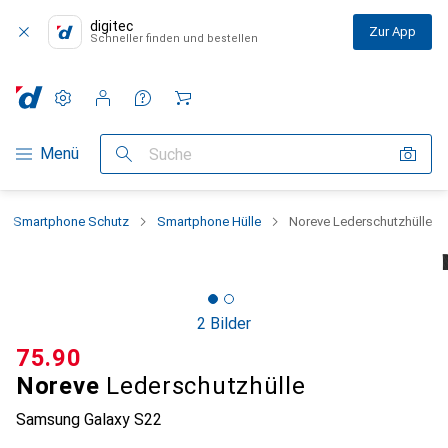
digitec
Zur App
Schneller finden und bestellen
Einstellungen
Kundenkonto
Vergleichslisten
Merklisten
Warenkorb
Navigation nach Kategorien
Menü
Suche
Smartphone Schutz
Smartphone Hülle
Noreve Lederschutzhülle
2 Bilder
CHF
75.90
Noreve
Lederschutzhülle
Samsung Galaxy S22