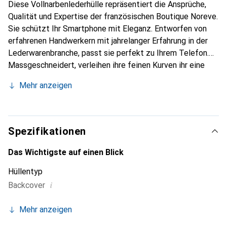
Diese Vollnarbenlederhülle repräsentiert die Ansprüche,
Qualität und Expertise der französischen Boutique Noreve.
Sie schützt Ihr Smartphone mit Eleganz. Entworfen von
erfahrenen Handwerkern mit jahrelanger Erfahrung in der
Lederwarenbranche, passt sie perfekt zu Ihrem Telefon.
Massgeschneidert, verleihen ihre feinen Kurven ihr eine
echte zweite Haut. Sie wird zum schicken und
Mehr anzeigen
unverzichtbaren Accessoire für Ihr Smartphone.
International anerkannt für ihre hochwertigen Produkte ist
die Marke Noreve eine zuverlässige Wahl für eine
anspruchsvolle Kundschaft.
Spezifikationen
Das Wichtigste auf einen Blick
Hüllentyp
i
Backcover
Mehr anzeigen