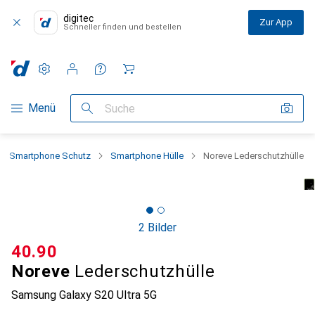
digitec
Zur App
Schneller finden und bestellen
Einstellungen
Kundenkonto
Vergleichslisten
Merklisten
Warenkorb
Navigation nach Kategorien
Menü
Suche
Smartphone Schutz
Smartphone Hülle
Noreve Lederschutzhülle
2 Bilder
CHF
40.90
Noreve
Lederschutzhülle
Samsung Galaxy S20 Ultra 5G