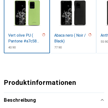
Vert olive PU (
Abaca nero ( Noir /
Anth
Pantone #a7c58e
Black)
CHF
55.90
)
CHF
40.90
CHF
77.90
Produktinformationen
Beschreibung